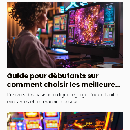
Guide pour débutants sur
comment choisir les meilleures
machines à sous en ligne
L'univers des casinos en ligne regorge d'opportunités
excitantes et les machines à sous...