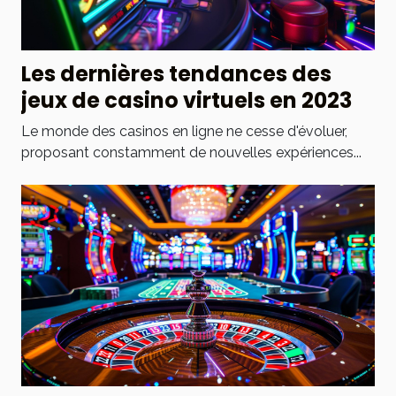
Les dernières tendances des
jeux de casino virtuels en 2023
Le monde des casinos en ligne ne cesse d'évoluer,
proposant constamment de nouvelles expériences...