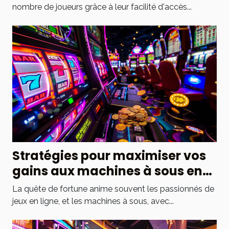
nombre de joueurs grâce à leur facilité d'accès...
Stratégies pour maximiser vos
gains aux machines à sous en
ligne
La quête de fortune anime souvent les passionnés de
jeux en ligne, et les machines à sous, avec...