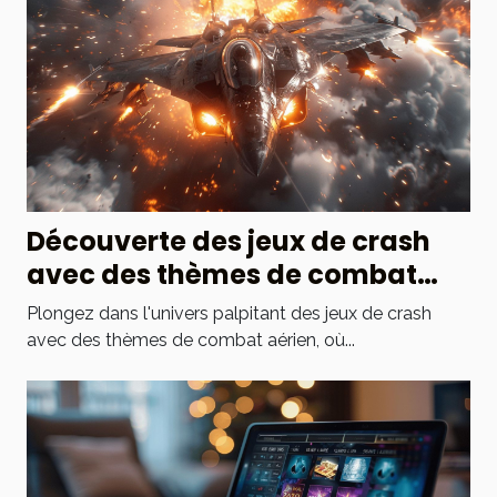
Découverte des jeux de crash
avec des thèmes de combat
aérien
Plongez dans l'univers palpitant des jeux de crash
avec des thèmes de combat aérien, où...