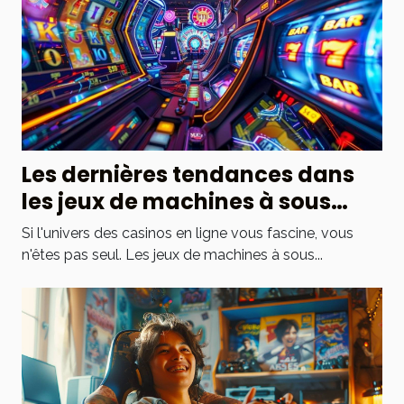
Les dernières tendances dans
les jeux de machines à sous
virtuelles
Si l'univers des casinos en ligne vous fascine, vous
n'êtes pas seul. Les jeux de machines à sous...