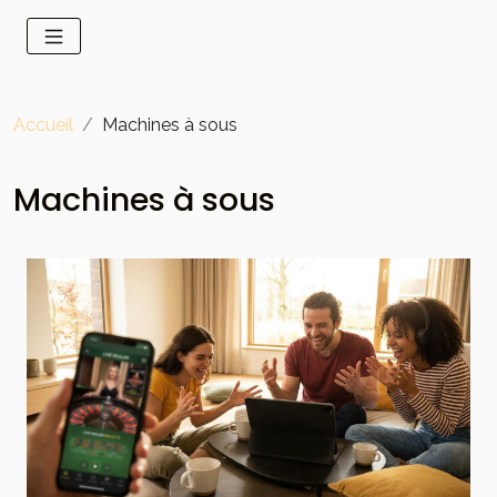
Accueil
Machines à sous
Machines à sous