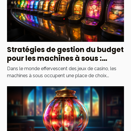
Stratégies de gestion du budget
pour les machines à sous :
maximiser le plaisir sans se
Dans le monde effervescent des jeux de casino, les
ruiner
machines à sous occupent une place de choix...