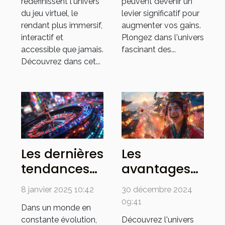
redéfinissent l'univers
peuvent devenir un
du jeu virtuel, le
levier significatif pour
rendant plus immersif,
augmenter vos gains.
interactif et
Plongez dans l'univers
accessible que jamais.
fascinant des...
Découvrez dans cet...
Les dernières
Les
tendances
avantages
des jeux de
des
8 janvier 2025 10:42
30 décembre 2024
casino
plateformes
09:41
Dans un monde en
virtuel en
de jeux en
constante évolution,
Découvrez l'univers