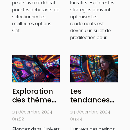
peut s'avérer délicat
lucratifs. Explorer les
pour les débutants de
stratégies pouvant
sélectionner les
optimiser les
meilleures options.
rendements est
Cet...
devenu un sujet de
prédilection pour...
Exploration
Les
des thèmes
tendances
les plus
émergentes
19 décembre 2024
19 décembre 2024
populaires
des jeux
09:52
09:44
dans les jeux
mobiles
Plongez dans l'univers
L'univers des casinos