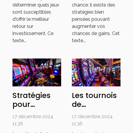
déterminer quels jeux
chance; il existe des
sont susceptibles
stratégies bien
d'offrir le meilleur
pensées pouvant
retour sur
augmenter vos
investissement. Ce
chances de gains. Cet
texte...
texte...
Stratégies
Les tournois
pour
de
maximiser
machines à
17 décembre 2024
17 décembre 2024
vos gains
sous en
11:36
11:36
aux
ligne : un