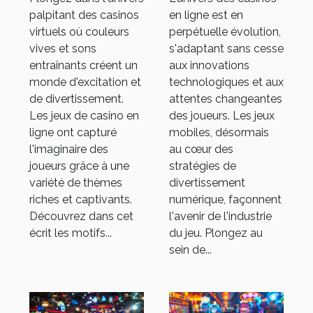
de casino
dans les
palpitant des casinos
en ligne est en
virtuels
casinos en
virtuels où couleurs
perpétuelle évolution,
ligne
vives et sons
s'adaptant sans cesse
entraînants créent un
aux innovations
monde d'excitation et
technologiques et aux
de divertissement.
attentes changeantes
Les jeux de casino en
des joueurs. Les jeux
ligne ont capturé
mobiles, désormais
l'imaginaire des
au cœur des
joueurs grâce à une
stratégies de
variété de thèmes
divertissement
riches et captivants.
numérique, façonnent
Découvrez dans cet
l'avenir de l'industrie
écrit les motifs...
du jeu. Plongez au
sein de...