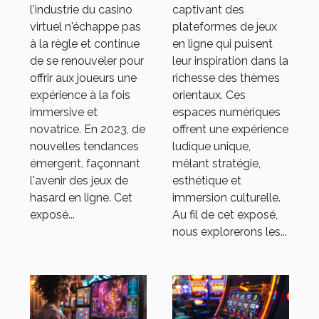
2023
ligne avec
l'industrie du casino
captivant des
thèmes
virtuel n'échappe pas
plateformes de jeux
orientaux
à la règle et continue
en ligne qui puisent
de se renouveler pour
leur inspiration dans la
offrir aux joueurs une
richesse des thèmes
expérience à la fois
orientaux. Ces
immersive et
espaces numériques
novatrice. En 2023, de
offrent une expérience
nouvelles tendances
ludique unique,
émergent, façonnant
mêlant stratégie,
l'avenir des jeux de
esthétique et
hasard en ligne. Cet
immersion culturelle.
exposé...
Au fil de cet exposé,
nous explorerons les...