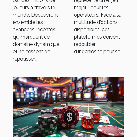
par des millions de
représente un enjeu
joueurs à travers le
majeur pour les
monde. Découvrons
opérateurs. Face à la
ensemble les
multitude d'options
avancées récentes
disponibles, ces
qui marquent ce
plateformes doivent
domaine dynamique
redoubler
et ne cessent de
d'ingéniosité pour se...
repousser...