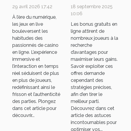
redéfinissent
optimiser les
29 avril 2026 17:42
18 septembre 2025
le frisson du
gains avec
10:06
À l’ère du numérique,
casino en
les bonus
les jeux en live
Les bonus gratuits en
ligne
gratuits en
bouleversent les
ligne attirent de
ligne
habitudes des
nombreux joueurs à la
passionnés de casino
recherche
en ligne. L’expérience
d’avantages pour
immersive et
maximiser leurs gains.
l’interaction en temps
Savoir exploiter ces
réel séduisent de plus
offres demande
en plus de joueurs,
cependant des
redéfinissant ainsi le
stratégies précises,
frisson et l’authenticité
afin d’en tirer le
des parties. Plongez
meilleur parti.
dans cet article pour
Découvrez dans cet
découvrir...
article des astuces
incontournables pour
optimiser vos...