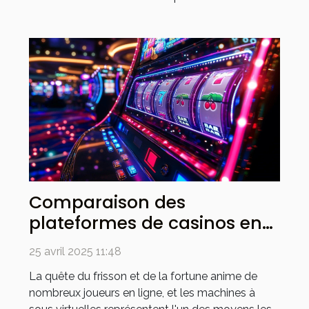
Comparaison des
plateformes de casinos en
ligne pour les amateurs de
25 avril 2025 11:48
machines à sous
La quête du frisson et de la fortune anime de
nombreux joueurs en ligne, et les machines à