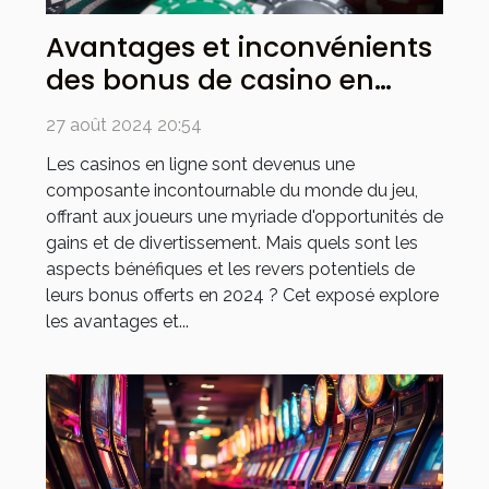
Avantages et inconvénients
des bonus de casino en
ligne en 2024
27 août 2024 20:54
Les casinos en ligne sont devenus une
composante incontournable du monde du jeu,
offrant aux joueurs une myriade d'opportunités de
gains et de divertissement. Mais quels sont les
aspects bénéfiques et les revers potentiels de
leurs bonus offerts en 2024 ? Cet exposé explore
les avantages et...