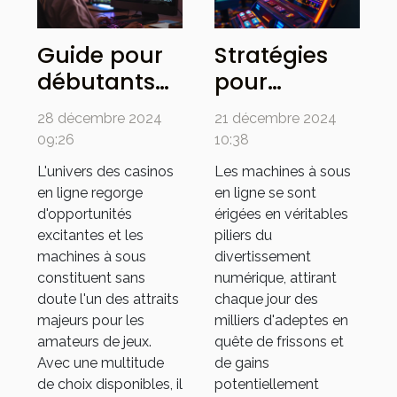
Guide pour
Stratégies
débutants
pour
sur
maximiser
28 décembre 2024
21 décembre 2024
comment
ses gains
09:26
10:38
choisir les
sur les
L'univers des casinos
Les machines à sous
meilleures
machines à
en ligne regorge
en ligne se sont
machines à
sous en
d'opportunités
érigées en véritables
sous en
ligne
excitantes et les
piliers du
machines à sous
divertissement
ligne
constituent sans
numérique, attirant
doute l'un des attraits
chaque jour des
majeurs pour les
milliers d'adeptes en
amateurs de jeux.
quête de frissons et
Avec une multitude
de gains
de choix disponibles, il
potentiellement