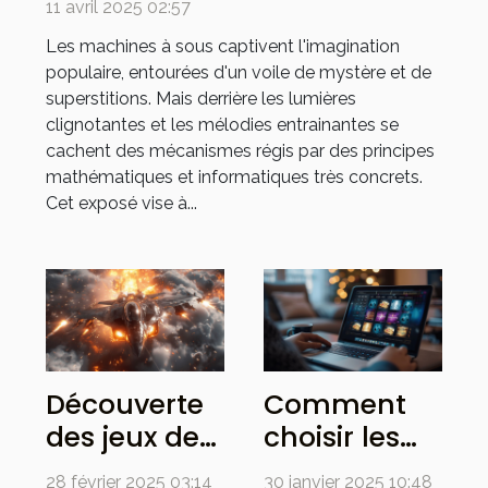
11 avril 2025 02:57
taux de redistribution
Les machines à sous captivent l'imagination
populaire, entourées d'un voile de mystère et de
superstitions. Mais derrière les lumières
clignotantes et les mélodies entrainantes se
cachent des mécanismes régis par des principes
mathématiques et informatiques très concrets.
Cet exposé vise à...
Découverte
Comment
des jeux de
choisir les
crash avec
meilleurs
28 février 2025 03:14
30 janvier 2025 10:48