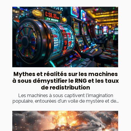
Mythes et réalités sur les machines
à sous démystifier le RNG et les taux
de redistribution
Les machines à sous captivent l'imagination
populaire, entourées d'un voile de mystère et de...