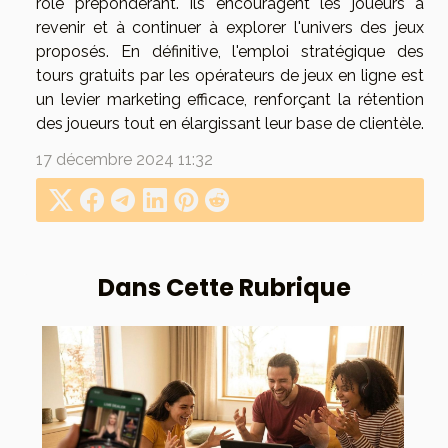
rôle prépondérant. Ils encouragent les joueurs à
revenir et à continuer à explorer l'univers des jeux
proposés. En définitive, l'emploi stratégique des
tours gratuits par les opérateurs de jeux en ligne est
un levier marketing efficace, renforçant la rétention
des joueurs tout en élargissant leur base de clientèle.
17 décembre 2024 11:32
Dans Cette Rubrique