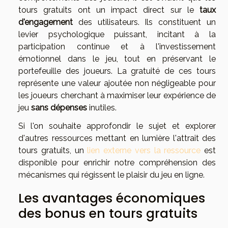
tours gratuits ont un impact direct sur le
taux
d'engagement
des utilisateurs. Ils constituent un
levier psychologique puissant, incitant à la
participation continue et à l'investissement
émotionnel dans le jeu, tout en préservant le
portefeuille des joueurs. La gratuité de ces tours
représente une valeur ajoutée non négligeable pour
les joueurs cherchant à maximiser leur expérience de
jeu
sans dépenses
inutiles.
Si l'on souhaite approfondir le sujet et explorer
d'autres ressources mettant en lumière l'attrait des
tours gratuits, un
lien externe vers la ressource
est
disponible pour enrichir notre compréhension des
mécanismes qui régissent le plaisir du jeu en ligne.
Les avantages économiques
des bonus en tours gratuits