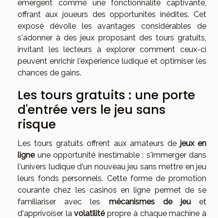
émergent comme une fonctionnalité captivante,
offrant aux joueurs des opportunités inédites. Cet
exposé dévoile les avantages considérables de
s'adonner à des jeux proposant des tours gratuits,
invitant les lecteurs à explorer comment ceux-ci
peuvent enrichir l'expérience ludique et optimiser les
chances de gains.
Les tours gratuits : une porte
d'entrée vers le jeu sans
risque
Les tours gratuits offrent aux amateurs de
jeux en
ligne
une opportunité inestimable : s'immerger dans
l'univers ludique d'un nouveau jeu sans mettre en jeu
leurs fonds personnels. Cette forme de promotion
courante chez les casinos en ligne permet de se
familiariser avec les
mécanismes de jeu
et
d'apprivoiser la
volatilité
propre à chaque machine à