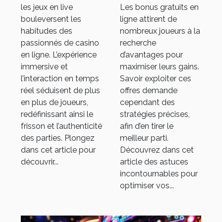
casino en
les bonus
les jeux en live
Les bonus gratuits en
ligne
gratuits en
bouleversent les
ligne attirent de
ligne
habitudes des
nombreux joueurs à la
passionnés de casino
recherche
en ligne. L’expérience
d’avantages pour
immersive et
maximiser leurs gains.
l’interaction en temps
Savoir exploiter ces
réel séduisent de plus
offres demande
en plus de joueurs,
cependant des
redéfinissant ainsi le
stratégies précises,
frisson et l’authenticité
afin d’en tirer le
des parties. Plongez
meilleur parti.
dans cet article pour
Découvrez dans cet
découvrir...
article des astuces
incontournables pour
optimiser vos...