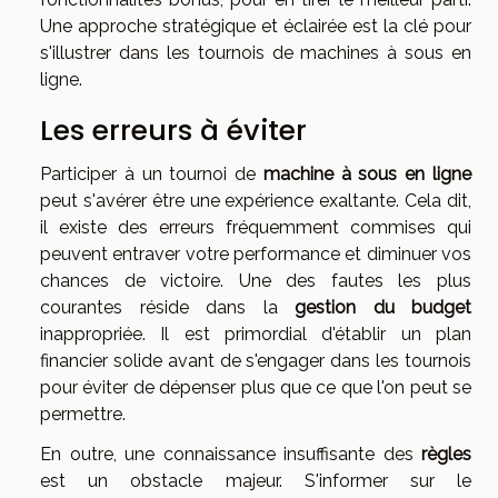
Une approche stratégique et éclairée est la clé pour
s'illustrer dans les tournois de machines à sous en
ligne.
Les erreurs à éviter
Participer à un tournoi de
machine à sous en ligne
peut s'avérer être une expérience exaltante. Cela dit,
il existe des erreurs fréquemment commises qui
peuvent entraver votre performance et diminuer vos
chances de victoire. Une des fautes les plus
courantes réside dans la
gestion du budget
inappropriée. Il est primordial d'établir un plan
financier solide avant de s'engager dans les tournois
pour éviter de dépenser plus que ce que l'on peut se
permettre.
En outre, une connaissance insuffisante des
règles
est un obstacle majeur. S'informer sur le