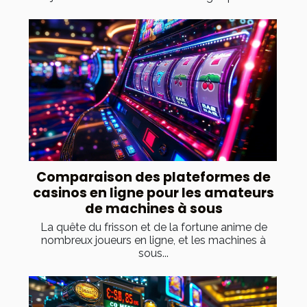
Comparaison des plateformes de
casinos en ligne pour les amateurs
de machines à sous
La quête du frisson et de la fortune anime de
nombreux joueurs en ligne, et les machines à
sous...