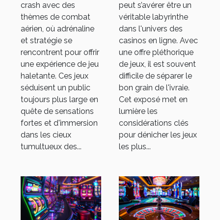
aérien
casino en
crash avec des
peut s’avérer être un
ligne
thèmes de combat
véritable labyrinthe
aérien, où adrénaline
dans l'univers des
et stratégie se
casinos en ligne. Avec
rencontrent pour offrir
une offre pléthorique
une expérience de jeu
de jeux, il est souvent
haletante. Ces jeux
difficile de séparer le
séduisent un public
bon grain de l'ivraie.
toujours plus large en
Cet exposé met en
quête de sensations
lumière les
fortes et d'immersion
considérations clés
dans les cieux
pour dénicher les jeux
tumultueux des...
les plus...