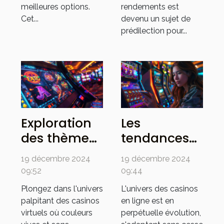
meilleures options.
rendements est
Cet...
devenu un sujet de
prédilection pour...
Exploration
Les
des thèmes
tendances
les plus
émergentes
19 décembre 2024
19 décembre 2024
populaires
des jeux
09:52
09:44
dans les jeux
mobiles
Plongez dans l'univers
L'univers des casinos
de casino
dans les
palpitant des casinos
en ligne est en
virtuels
casinos en
virtuels où couleurs
perpétuelle évolution,