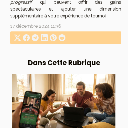
progressif
, qui peuvent offrir des gains
spectaculaires et ajouter une dimension
supplémentaire à votre expérience de tournoi.
17 décembre 2024 11:36
Dans Cette Rubrique