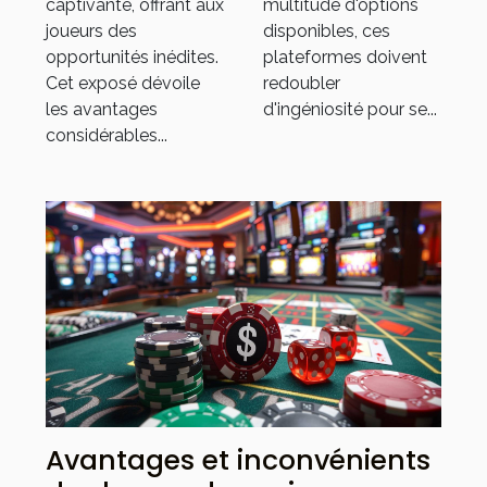
captivante, offrant aux
multitude d'options
joueurs des
disponibles, ces
opportunités inédites.
plateformes doivent
Cet exposé dévoile
redoubler
les avantages
d'ingéniosité pour se...
considérables...
Avantages et inconvénients