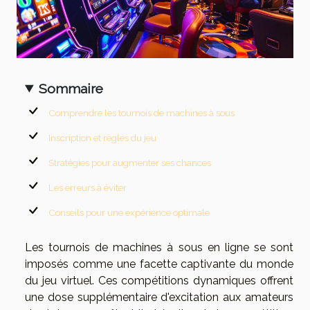
Sommaire
Comprendre les tournois de machines à sous
Inscription et règles du jeu
Stratégies pour augmenter ses chances
Les erreurs à éviter
Conseils pour une expérience optimale
Les tournois de machines à sous en ligne se sont
imposés comme une facette captivante du monde
du jeu virtuel. Ces compétitions dynamiques offrent
une dose supplémentaire d'excitation aux amateurs