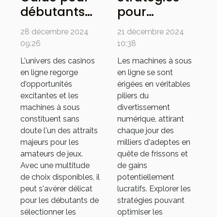
débutants
pour
sur
maximiser
28 décembre 2024
21 décembre 2024
comment
ses gains
09:26
10:38
choisir les
sur les
L'univers des casinos
Les machines à sous
meilleures
machines à
en ligne regorge
en ligne se sont
machines à
sous en
d'opportunités
érigées en véritables
sous en
ligne
excitantes et les
piliers du
machines à sous
divertissement
ligne
constituent sans
numérique, attirant
doute l'un des attraits
chaque jour des
majeurs pour les
milliers d'adeptes en
amateurs de jeux.
quête de frissons et
Avec une multitude
de gains
de choix disponibles, il
potentiellement
peut s'avérer délicat
lucratifs. Explorer les
pour les débutants de
stratégies pouvant
sélectionner les
optimiser les