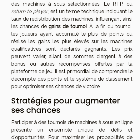
des machines à sous sélectionnées. Le RTP, ou
return to player
, est un terme technique indiquant le
taux de redistribution des machines, influençant ainsi
les chances de
gains de tournoi
. À la fin du tournoi,
les joueurs ayant accumulé le plus de points ou
réalisé les gains les plus élevés sur les machines
qualificatives sont déclarés gagnants. Les prix
peuvent varier, allant de sommes d'argent à des
bonus ou autres récompenses offertes par la
plateforme de jeu. Il est primordial de comprendre le
décompte des points et le système de classement
pour optimiser ses chances de victoire.
Stratégies pour augmenter
ses chances
Participer à des tournois de machines à sous en ligne
présente un ensemble unique de défis et
d'opportunités. Pour maximiser les probabilités de