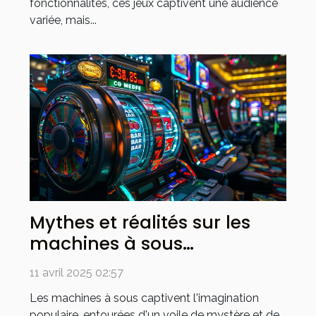
fonctionnalités, ces jeux captivent une audience
variée, mais...
Mythes et réalités sur les
machines à sous
démystifier le RNG et les
11 avril 2025 02:57
taux de redistribution
Les machines à sous captivent l'imagination
populaire, entourées d'un voile de mystère et de