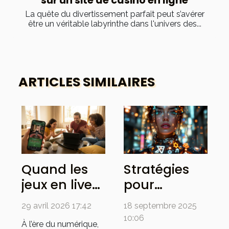
sur un site de casino en ligne
La quête du divertissement parfait peut s’avérer
être un véritable labyrinthe dans l'univers des...
ARTICLES SIMILAIRES
Quand les
Stratégies
jeux en live
pour
redéfinissent
optimiser les
29 avril 2026 17:42
18 septembre 2025
le frisson du
gains avec
10:06
À l’ère du numérique,