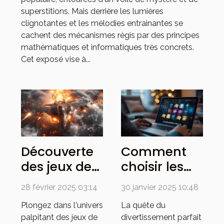
superstitions. Mais derrière les lumières
clignotantes et les mélodies entrainantes se
cachent des mécanismes régis par des principes
mathématiques et informatiques très concrets.
Cet exposé vise à...
Découverte
Comment
des jeux de
choisir les
crash avec
meilleurs
28 février 2025 03:14
30 janvier 2025 10:48
des thèmes
jeux sur un
Plongez dans l'univers
La quête du
de combat
site de
palpitant des jeux de
divertissement parfait