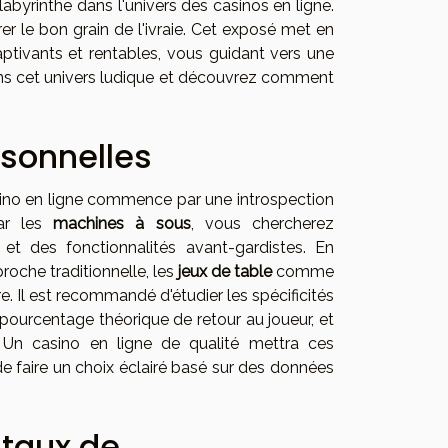
labyrinthe dans l'univers des casinos en ligne.
rer le bon grain de l'ivraie. Cet exposé met en
aptivants et rentables, vous guidant vers une
dans cet univers ludique et découvrez comment
rsonnelles
asino en ligne commence par une introspection
par les
machines à sous
, vous chercherez
et des fonctionnalités avant-gardistes. En
roche traditionnelle, les
jeux de table
comme
 Il est recommandé d'étudier les spécificités
e pourcentage théorique de retour au joueur, et
. Un casino en ligne de qualité mettra ces
 de faire un choix éclairé basé sur des données
taux de