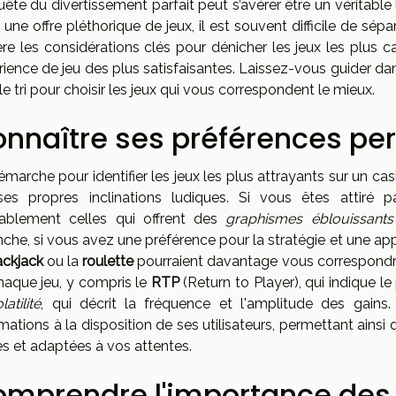
ête du divertissement parfait peut s’avérer être un véritable 
une offre pléthorique de jeux, il est souvent difficile de sépa
ère les considérations clés pour dénicher les jeux les plus c
rience de jeu des plus satisfaisantes. Laissez-vous guider 
 le tri pour choisir les jeux qui vous correspondent le mieux.
nnaître ses préférences pe
émarche pour identifier les jeux les plus attrayants sur un c
ses propres inclinations ludiques. Si vous êtes attiré 
ablement celles qui offrent des
graphismes éblouissants
che, si vous avez une préférence pour la stratégie et une app
ackjack
ou la
roulette
pourraient davantage vous correspondre.
haque jeu, y compris le
RTP
(Return to Player), qui indique l
latilité
, qui décrit la fréquence et l'amplitude des gains
mations à la disposition de ses utilisateurs, permettant ainsi
es et adaptées à vos attentes.
mprendre l'importance des 