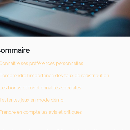
Sommaire
Connaître ses préférences personnelles
Comprendre l'importance des taux de redistribution
Les bonus et fonctionnalités spéciales
Tester les jeux en mode démo
Prendre en compte les avis et critiques