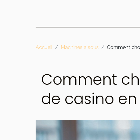
Accueil
Machines à sous
Comment choisi
Comment chois
de casino en 