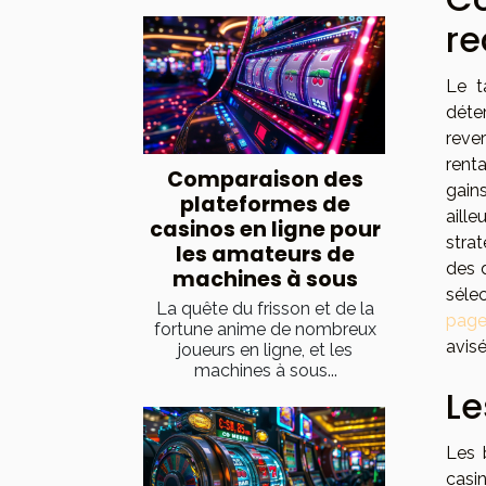
re
Le t
déte
reve
renta
Comparaison des
gain
plateformes de
aill
casinos en ligne pour
stra
les amateurs de
des 
machines à sous
sélec
La quête du frisson et de la
page
fortune anime de nombreux
avisé
joueurs en ligne, et les
machines à sous...
Le
Les 
casi