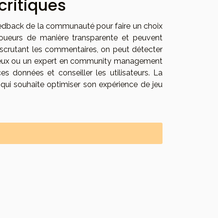
critiques
u feedback de la communauté pour faire un choix
s joueurs de manière transparente et peuvent
n scrutant les commentaires, on peut détecter
 de jeux ou un expert en community management
es données et conseiller les utilisateurs. La
 qui souhaite optimiser son expérience de jeu