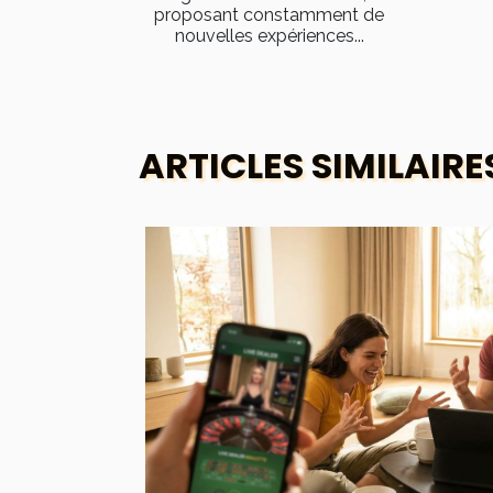
proposant constamment de
nouvelles expériences...
ARTICLES SIMILAIRE