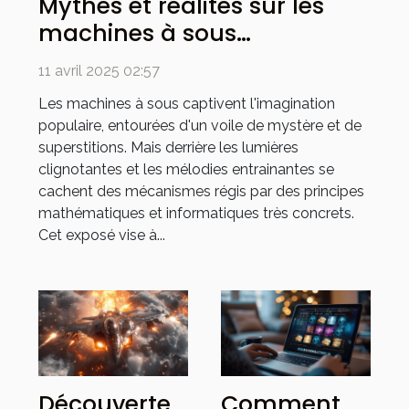
Mythes et réalités sur les
machines à sous
démystifier le RNG et les
11 avril 2025 02:57
taux de redistribution
Les machines à sous captivent l'imagination
populaire, entourées d'un voile de mystère et de
superstitions. Mais derrière les lumières
clignotantes et les mélodies entrainantes se
cachent des mécanismes régis par des principes
mathématiques et informatiques très concrets.
Cet exposé vise à...
Découverte
Comment