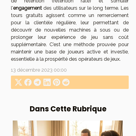
de rétention (retention rate) et stimuler
l'
engagement
des utilisateurs sur le long terme. Les
tours gratuits agissent comme un remerciement
pour la clientèle régulière, leur permettant de
découvrir de nouvelles machines à sous ou de
prolonger leur expérience de jeu sans coût
supplémentaire. C'est une méthode prouvée pour
maintenir une base de joueurs active et investie,
essentielle à la prospérité des opérateurs de jeux.
13 décembre 2023 00:00
Dans Cette Rubrique