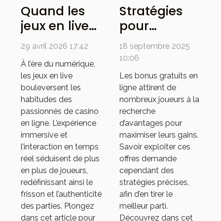
Quand les
Stratégies
jeux en live
pour
redéfinissent
optimiser les
29 avril 2026 17:42
18 septembre 2025
le frisson du
gains avec
10:06
À l’ère du numérique,
casino en
les bonus
les jeux en live
Les bonus gratuits en
ligne
gratuits en
bouleversent les
ligne attirent de
ligne
habitudes des
nombreux joueurs à la
passionnés de casino
recherche
en ligne. L’expérience
d’avantages pour
immersive et
maximiser leurs gains.
l’interaction en temps
Savoir exploiter ces
réel séduisent de plus
offres demande
en plus de joueurs,
cependant des
redéfinissant ainsi le
stratégies précises,
frisson et l’authenticité
afin d’en tirer le
des parties. Plongez
meilleur parti.
dans cet article pour
Découvrez dans cet