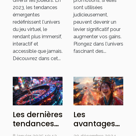
divertir les joueurs. En
promotions, si elles
2023, les tendances
sont utilisées
émergentes
judicieusement,
redéfinissent l'univers
peuvent devenir un
du jeu virtuel, le
levier significatif pour
rendant plus immersif,
augmenter vos gains.
interactif et
Plongez dans l'univers
accessible que jamais.
fascinant des...
Découvrez dans cet...
Les dernières
Les
tendances
avantages
des jeux de
des