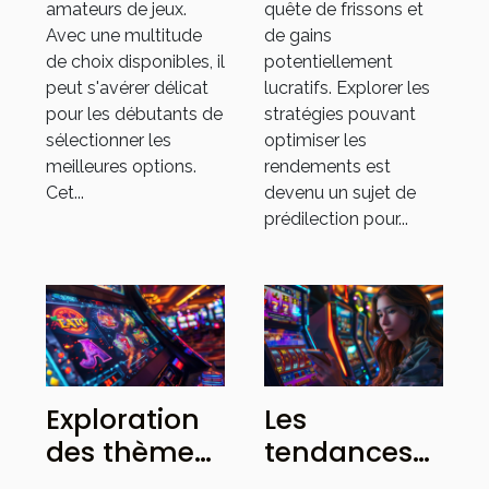
amateurs de jeux.
quête de frissons et
Avec une multitude
de gains
de choix disponibles, il
potentiellement
peut s'avérer délicat
lucratifs. Explorer les
pour les débutants de
stratégies pouvant
sélectionner les
optimiser les
meilleures options.
rendements est
Cet...
devenu un sujet de
prédilection pour...
Exploration
Les
des thèmes
tendances
les plus
émergentes