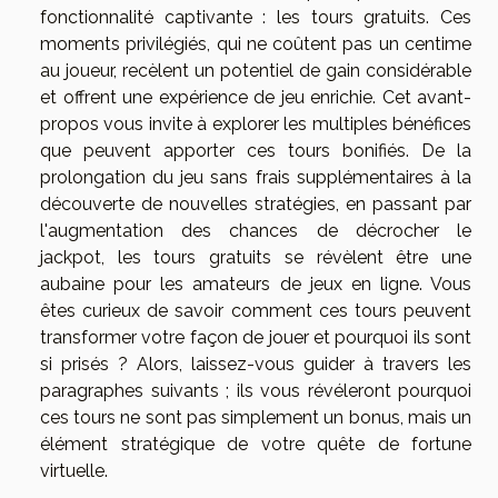
fonctionnalité captivante : les tours gratuits. Ces
moments privilégiés, qui ne coûtent pas un centime
au joueur, recèlent un potentiel de gain considérable
et offrent une expérience de jeu enrichie. Cet avant-
propos vous invite à explorer les multiples bénéfices
que peuvent apporter ces tours bonifiés. De la
prolongation du jeu sans frais supplémentaires à la
découverte de nouvelles stratégies, en passant par
l'augmentation des chances de décrocher le
jackpot, les tours gratuits se révèlent être une
aubaine pour les amateurs de jeux en ligne. Vous
êtes curieux de savoir comment ces tours peuvent
transformer votre façon de jouer et pourquoi ils sont
si prisés ? Alors, laissez-vous guider à travers les
paragraphes suivants ; ils vous révéleront pourquoi
ces tours ne sont pas simplement un bonus, mais un
élément stratégique de votre quête de fortune
virtuelle.