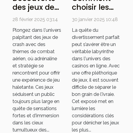
des jeux de
choisir les
crash avec
meilleurs
28 février 2025 03:14
30 janvier 2025 10:48
des thèmes
jeux sur un
Plongez dans l'univers
La quête du
de combat
site de
palpitant des jeux de
divertissement parfait
aérien
casino en
crash avec des
peut s’avérer être un
ligne
thèmes de combat
véritable labyrinthe
aérien, où adrénaline
dans l'univers des
et stratégie se
casinos en ligne. Avec
rencontrent pour offrir
une offre pléthorique
une expérience de jeu
de jeux, il est souvent
haletante. Ces jeux
difficile de séparer le
séduisent un public
bon grain de l'ivraie.
toujours plus large en
Cet exposé met en
quête de sensations
lumière les
fortes et d'immersion
considérations clés
dans les cieux
pour dénicher les jeux
tumultueux des...
les plus...