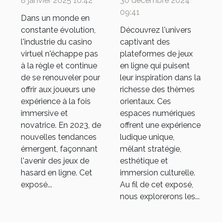
8 janvier 2025 10:42
30 décembre 2024
casino
plateformes
09:41
Dans un monde en
virtuel en
de jeux en
constante évolution,
Découvrez l'univers
2023
ligne avec
l'industrie du casino
captivant des
thèmes
virtuel n'échappe pas
plateformes de jeux
orientaux
à la règle et continue
en ligne qui puisent
de se renouveler pour
leur inspiration dans la
offrir aux joueurs une
richesse des thèmes
expérience à la fois
orientaux. Ces
immersive et
espaces numériques
novatrice. En 2023, de
offrent une expérience
nouvelles tendances
ludique unique,
émergent, façonnant
mêlant stratégie,
l'avenir des jeux de
esthétique et
hasard en ligne. Cet
immersion culturelle.
exposé...
Au fil de cet exposé,
nous explorerons les...