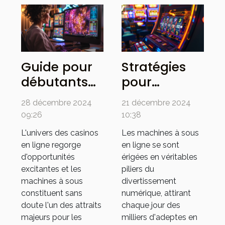
Guide pour
Stratégies
débutants
pour
sur
maximiser
28 décembre 2024
21 décembre 2024
comment
ses gains
09:26
10:38
choisir les
sur les
L'univers des casinos
Les machines à sous
meilleures
machines à
en ligne regorge
en ligne se sont
machines à
sous en
d'opportunités
érigées en véritables
sous en
ligne
excitantes et les
piliers du
machines à sous
divertissement
ligne
constituent sans
numérique, attirant
doute l'un des attraits
chaque jour des
majeurs pour les
milliers d'adeptes en