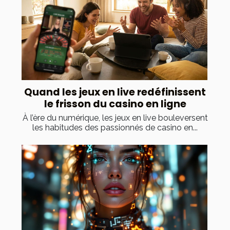
Quand les jeux en live redéfinissent
le frisson du casino en ligne
À l’ère du numérique, les jeux en live bouleversent
les habitudes des passionnés de casino en...