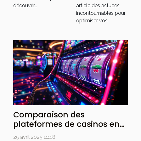
découvrir...
article des astuces
incontournables pour
optimiser vos...
Comparaison des
plateformes de casinos en
ligne pour les amateurs de
25 avril 2025 11:48