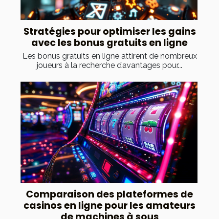
Stratégies pour optimiser les gains
avec les bonus gratuits en ligne
Les bonus gratuits en ligne attirent de nombreux
joueurs à la recherche d’avantages pour...
Comparaison des plateformes de
casinos en ligne pour les amateurs
de machines à sous