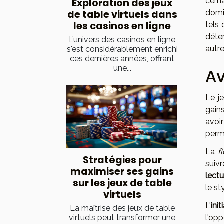
cerna
Exploration des jeux
domin
de table virtuels dans
les casinos en ligne
tels 
déte
L’univers des casinos en ligne
autre
s'est considérablement enrichi
ces dernières années, offrant
une...
Av
Le j
gains
avoi
perme
La
f
Stratégies pour
suiv
maximiser ses gains
lect
sur les jeux de table
le st
virtuels
L'
ini
La maîtrise des jeux de table
l'opp
virtuels peut transformer une