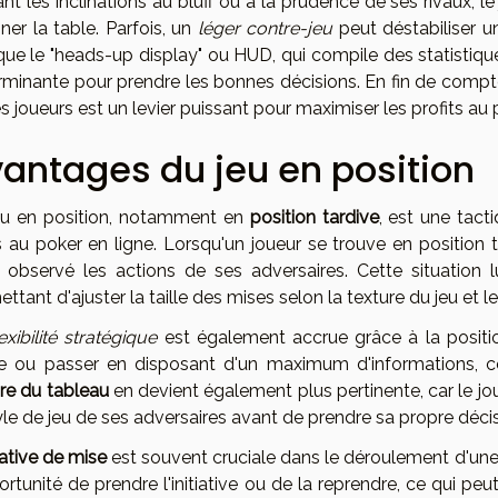
nt les inclinations au bluff ou à la prudence de ses rivaux, le
er la table. Parfois, un
léger contre-jeu
peut déstabiliser un 
que le "heads-up display" ou HUD, qui compile des statistique
rminante pour prendre les bonnes décisions. En fin de compt
s joueurs est un levier puissant pour maximiser les profits au 
antages du jeu en position
eu en position, notamment en
position tardive
, est une tac
 au poker en ligne. Lorsqu'un joueur se trouve en position tar
r observé les actions de ses adversaires. Cette situation l
ttant d'ajuster la taille des mises selon la texture du jeu et l
lexibilité stratégique
est également accrue grâce à la position
re ou passer en disposant d'un maximum d'informations, ce
ure du tableau
en devient également plus pertinente, car le jo
yle de jeu de ses adversaires avant de prendre sa propre décis
tiative de mise
est souvent cruciale dans le déroulement d'une m
ortunité de prendre l'initiative ou de la reprendre, ce qui pe