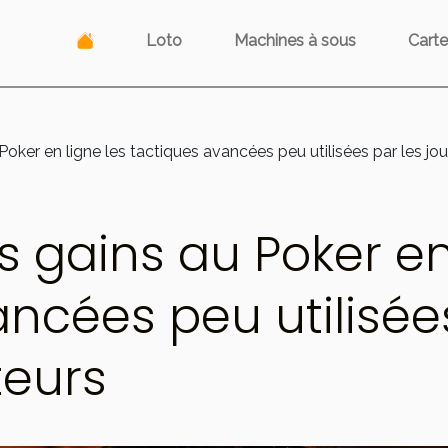
Loto
Machines à sous
Carte
oker en ligne les tactiques avancées peu utilisées par les j
 gains au Poker en
ncées peu utilisée
teurs