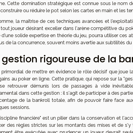
me. Cette domination stratégique est connue sous le nom 
construire ou réduire le pot selon les cartes en main et les
omme, la maîtrise de ces techniques avancées et l'exploitati
tout joueur désirant exceller dans l'arène compétitive du pok
d'une solide expertise en théorie du jeu, pourra utiliser ces a
us de la concurrence, souvent moins avertie aux subtilités du
 gestion rigoureuse de la ba
t primordial de mettre en évidence le rôle décisif que joue 
ains au poker en ligne. Cette pratique, qui repose sur la "ge
se retrouver démunis lors de passages à vide inévitabl
mental dans cette gestion : il s'agit de participer à des parti
centage de la bankroll totale, afin de pouvoir faire face aux
ques sessions.
iscipline financière" est un pilier dans la conservation et l'a
xer des règles strictes sur les montants des mises et de s'y 
ement être exécutée avec prudence; un joueur devrait seu