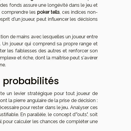
des fonds assure une longévité dans le jeu et
 et comprendre les
poker tells
, ces indices non-
sprit d'un joueur, peut influencer les décisions
lection de mains avec lesquelles un joueur entre
. Un joueur qui comprend sa propre range et
ter les faiblesses des autres et renforcer son
lexe et riche, dont la maîtrise peut s'avérer
ne.
s probabilités
te un levier stratégique pour tout joueur de
nt la pierre angulaire de la prise de décision :
nécessaire pour rester dans le jeu. Analyser ces
fiable. En parallèle, le concept d'"outs", soit
l pour calculer les chances de compléter une