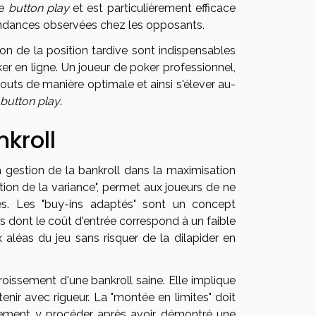
de
button play
et est particulièrement efficace
 tendances observées chez les opposants.
on de la position tardive sont indispensables
er en ligne. Un joueur de poker professionnel,
touts de manière optimale et ainsi s'élever au-
button play
.
nkroll
la gestion de la bankroll dans la maximisation
stion de la variance", permet aux joueurs de ne
es. Les "buy-ins adaptés" sont un concept
es dont le coût d'entrée correspond à un faible
 aléas du jeu sans risquer de la dilapider en
ccroissement d'une bankroll saine. Elle implique
tenir avec rigueur. La "montée en limites" doit
lement y procéder après avoir démontré une