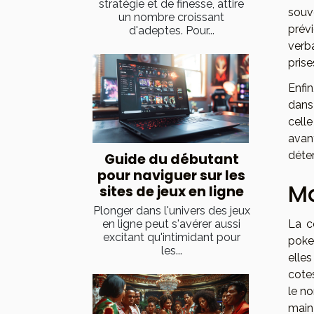
stratégie et de finesse, attire
souv
un nombre croissant
prévi
d'adeptes. Pour...
verba
prise
Enfin
dans
celle
avan
déte
Guide du débutant
pour naviguer sur les
Ma
sites de jeux en ligne
Plonger dans l'univers des jeux
La c
en ligne peut s'avérer aussi
excitant qu'intimidant pour
poker
les...
elles
cotes
le n
main