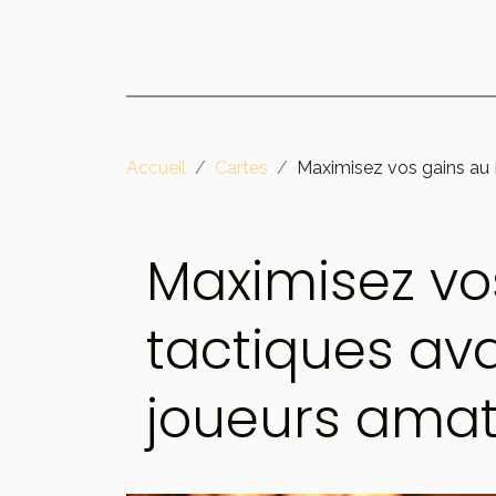
Accueil
Cartes
Maximisez vos gains au P
Maximisez vos
tactiques ava
joueurs ama