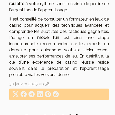
roulette
à votre rythme, sans la crainte de perdre de
l'argent lors de l'apprentissage.
Il est conseillé de consulter un formateur en jeux de
casino pour acquérir des techniques avancées et
comprendre les subtilités des tactiques gagnantes.
L'usage du
mode fun
est ainsi une étape
incontournable recommandée par les experts du
domaine pour quiconque souhaite sérieusement
améliorer ses performances de jeu. En définitive, la
clé d'une expérience de casino réussie réside
souvent dans la préparation et l'apprentissage
préalable via les versions démo.
30 janvier 2025 09:58