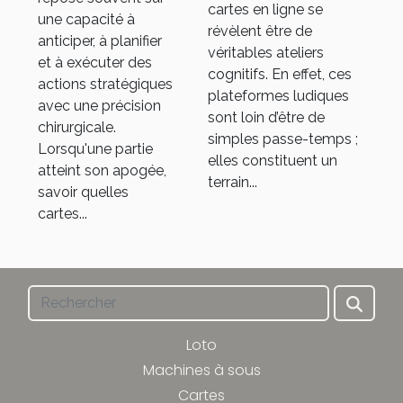
cartes en ligne se
une capacité à
révèlent être de
anticiper, à planifier
véritables ateliers
et à exécuter des
cognitifs. En effet, ces
actions stratégiques
plateformes ludiques
avec une précision
sont loin d’être de
chirurgicale.
simples passe-temps ;
Lorsqu'une partie
elles constituent un
atteint son apogée,
terrain...
savoir quelles
cartes...
Loto
Machines à sous
Cartes