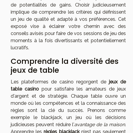
de potentialités de gains. Choisir judicieusement
implique de comprendre les critères qui définissent
un jeu de qualité et adapté à vos préférences. Cet
exposé vise à éclairer votre chemin avec des
conseils avisés pour faire de vos sessions de jeu des
moments à la fois divertissants et potentiellement
lucratifs.
Comprendre la diversité des
jeux de table
Les plateformes de casino regorgent de
jeux de
table casino
pour satisfaire les amateurs de jeux
d'argent et de stratégie. Chaque table ouvre un
monde où les compétences et la connaissance des
règles sont la clé du succès. Prenons comme
exemple le blackjack, un jeu où les décisions
judicieuses peuvent réduire l'
avantage de la maison
.
Apprendre les
règles blackjack
n’est pas seulement