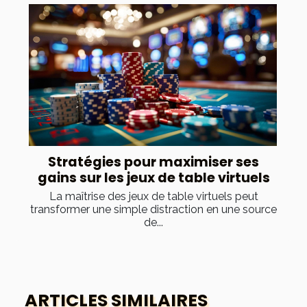
Stratégies pour maximiser ses
gains sur les jeux de table virtuels
La maîtrise des jeux de table virtuels peut
transformer une simple distraction en une source
de...
ARTICLES SIMILAIRES