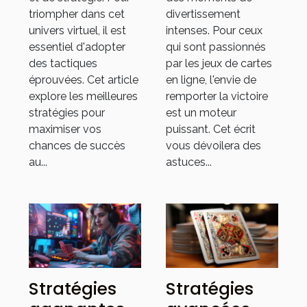
triompher dans cet
divertissement
univers virtuel, il est
intenses. Pour ceux
essentiel d'adopter
qui sont passionnés
des tactiques
par les jeux de cartes
éprouvées. Cet article
en ligne, l'envie de
explore les meilleures
remporter la victoire
stratégies pour
est un moteur
maximiser vos
puissant. Cet écrit
chances de succès
vous dévoilera des
au...
astuces...
Stratégies
Stratégies