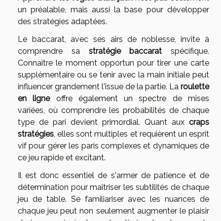
un préalable, mais aussi la base pour développer
des stratégies adaptées.
Le baccarat, avec ses airs de noblesse, invite à
comprendre sa
stratégie baccarat
spécifique.
Connaître le moment opportun pour tirer une carte
supplémentaire ou se tenir avec la main initiale peut
influencer grandement l'issue de la partie. La
roulette
en ligne
offre également un spectre de mises
variées, où comprendre les probabilités de chaque
type de pari devient primordial. Quant aux
craps
stratégies
, elles sont multiples et requièrent un esprit
vif pour gérer les paris complexes et dynamiques de
ce jeu rapide et excitant.
Il est donc essentiel de s'armer de patience et de
détermination pour maîtriser les subtilités de chaque
jeu de table. Se familiariser avec les nuances de
chaque jeu peut non seulement augmenter le plaisir