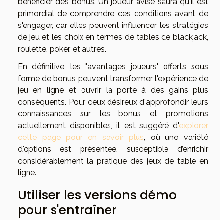
bénéficier des bonus. Un joueur avisé saura qu'il est
primordial de comprendre ces conditions avant de
s'engager, car elles peuvent influencer les stratégies
de jeu et les choix en termes de tables de blackjack,
roulette, poker, et autres.
En définitive, les "avantages joueurs" offerts sous
forme de bonus peuvent transformer l'expérience de
jeu en ligne et ouvrir la porte à des gains plus
conséquents. Pour ceux désireux d'approfondir leurs
connaissances sur les bonus et promotions
actuellement disponibles, il est suggéré d'
explorer
cette page pour en savoir plus
, où une variété
d'options est présentée, susceptible d’enrichir
considérablement la pratique des jeux de table en
ligne.
Utiliser les versions démo
pour s'entraîner