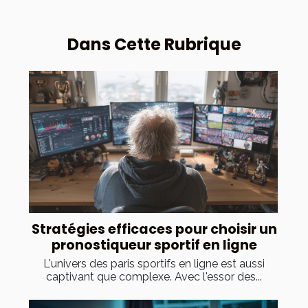
Dans Cette Rubrique
Stratégies efficaces pour choisir un
pronostiqueur sportif en ligne
L'univers des paris sportifs en ligne est aussi
captivant que complexe. Avec l'essor des...