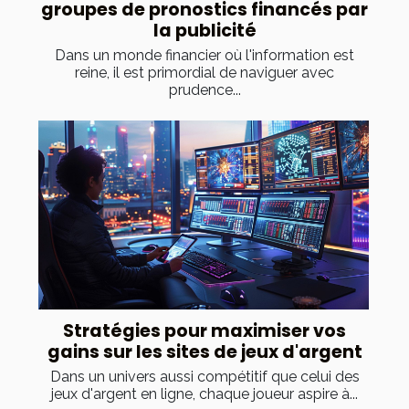
groupes de pronostics financés par
la publicité
Dans un monde financier où l'information est
reine, il est primordial de naviguer avec
prudence...
Stratégies pour maximiser vos
gains sur les sites de jeux d'argent
Dans un univers aussi compétitif que celui des
jeux d'argent en ligne, chaque joueur aspire à...