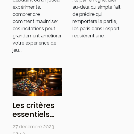
au-delà du simple fait
expérimenté,
de prédire qui
comprendre
remportera la partie,
comment maximiser
les paris dans l'esport
ces incitations peut
requièrent une...
grandement améliorer
votre expérience de
jeu....
Les critères
essentiels
pour choisir
27 décembre 2023
un
07:42