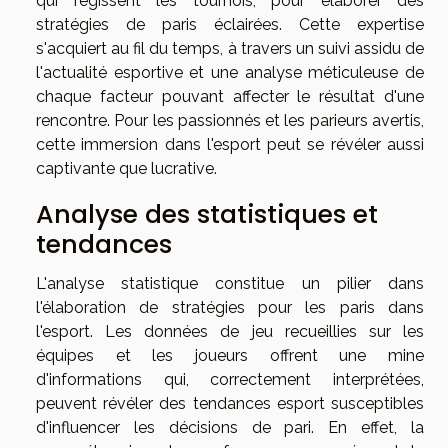
qui régissent les tournois, pour élaborer des
stratégies de paris éclairées. Cette expertise
s'acquiert au fil du temps, à travers un suivi assidu de
l'actualité esportive et une analyse méticuleuse de
chaque facteur pouvant affecter le résultat d'une
rencontre. Pour les passionnés et les parieurs avertis,
cette immersion dans l'esport peut se révéler aussi
captivante que lucrative.
Analyse des statistiques et
tendances
L'analyse statistique constitue un pilier dans
l'élaboration de stratégies pour les paris dans
l'esport. Les données de jeu recueillies sur les
équipes et les joueurs offrent une mine
d'informations qui, correctement interprétées,
peuvent révéler des tendances esport susceptibles
d'influencer les décisions de pari. En effet, la