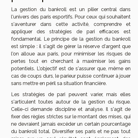
La gestion du bankroll est un pilier central dans
l'univers des paris esportifs. Pour ceux qui souhaitent
s'aventurer dans cette activité, comprendre et
appliquer des stratégies de pari efficaces est
fondamental. Le principe de la gestion du bankroll
est simple : il s'agit de gérer la réserve d'argent que
l'on alloue aux paris, pour minimiser les risques de
pertes tout en cherchant à maximiser les gains
potentiels. L'objectif est de s'assurer que, même en
cas de coups durs, le parieur puisse continuer à jouer
sans mettre en péril sa situation financière.
Les stratégies de pari peuvent varier, mais elles
s'articulent toutes autour de la gestion du risque.
Celle-ci demande discipline et analyse. Il s'agit de
fixer des règles strictes sur le montant des mises, qui
ne devraient jamais excéder un certain pourcentage
du bankroll total. Diversifier ses paris et ne pas tout