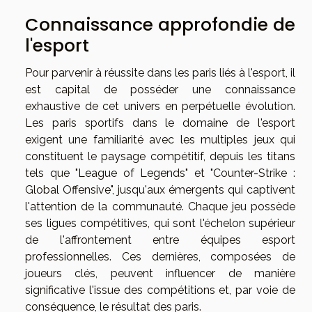
Connaissance approfondie de
l'esport
Pour parvenir à réussite dans les paris liés à l'esport, il
est capital de posséder une connaissance
exhaustive de cet univers en perpétuelle évolution.
Les paris sportifs dans le domaine de l'esport
exigent une familiarité avec les multiples jeux qui
constituent le paysage compétitif, depuis les titans
tels que "League of Legends" et "Counter-Strike :
Global Offensive", jusqu'aux émergents qui captivent
l'attention de la communauté. Chaque jeu possède
ses ligues compétitives, qui sont l'échelon supérieur
de l'affrontement entre équipes esport
professionnelles. Ces dernières, composées de
joueurs clés, peuvent influencer de manière
significative l'issue des compétitions et, par voie de
conséquence, le résultat des paris.