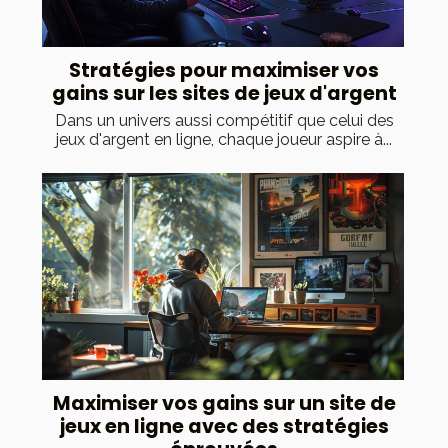
Stratégies pour maximiser vos
gains sur les sites de jeux d'argent
Dans un univers aussi compétitif que celui des
jeux d'argent en ligne, chaque joueur aspire à...
Maximiser vos gains sur un site de
jeux en ligne avec des stratégies