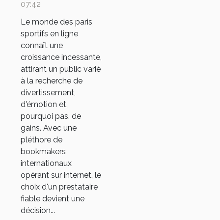
un
07:42
bookmaker
Le monde des paris
international
sportifs en ligne
: sécurité,
connaît une
cotes, et
croissance incessante,
attirant un public varié
options de
à la recherche de
paiement
divertissement,
d'émotion et,
pourquoi pas, de
gains. Avec une
pléthore de
bookmakers
internationaux
opérant sur internet, le
choix d'un prestataire
fiable devient une
décision...