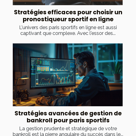
Stratégies efficaces pour choisir un
pronostiqueur sportif en ligne
L'univers des paris sportifs en ligne est aussi
captivant que complexe. Avec l'essor des...
Stratégies avancées de gestion de
bankroll pour paris sportifs
La gestion prudente et stratégique de votre
bankroll est la pierre angulaire du succès dans le...