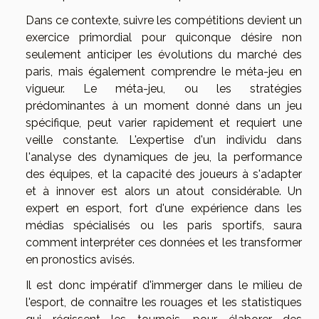
Dans ce contexte, suivre les compétitions devient un
exercice primordial pour quiconque désire non
seulement anticiper les évolutions du marché des
paris, mais également comprendre le méta-jeu en
vigueur. Le méta-jeu, ou les stratégies
prédominantes à un moment donné dans un jeu
spécifique, peut varier rapidement et requiert une
veille constante. L'expertise d'un individu dans
l'analyse des dynamiques de jeu, la performance
des équipes, et la capacité des joueurs à s'adapter
et à innover est alors un atout considérable. Un
expert en esport, fort d'une expérience dans les
médias spécialisés ou les paris sportifs, saura
comment interpréter ces données et les transformer
en pronostics avisés.
Il est donc impératif d'immerger dans le milieu de
l'esport, de connaître les rouages et les statistiques