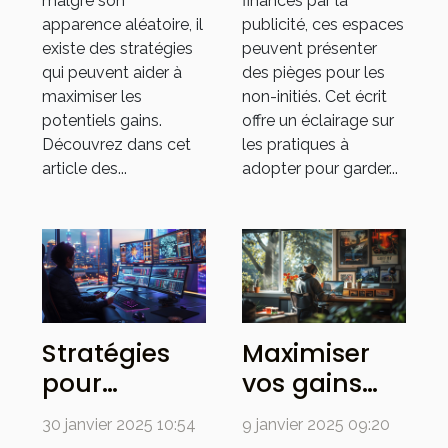
malgré son
financés par la
apparence aléatoire, il
publicité, ces espaces
existe des stratégies
peuvent présenter
qui peuvent aider à
des pièges pour les
maximiser les
non-initiés. Cet écrit
potentiels gains.
offre un éclairage sur
Découvrez dans cet
les pratiques à
article des...
adopter pour garder...
Stratégies
Maximiser
pour
vos gains
maximiser
sur un site
30 janvier 2025 10:54
9 janvier 2025 09:20
vos gains
de jeux en