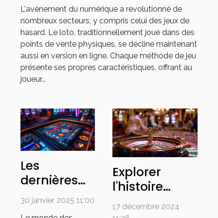
méthode de jeu
L'avènement du numérique a révolutionné de
nombreux secteurs, y compris celui des jeux de
hasard. Le loto, traditionnellement joué dans des
points de vente physiques, se décline maintenant
aussi en version en ligne. Chaque méthode de jeu
présente ses propres caractéristiques, offrant au
joueur...
Les
Explorer
dernières
l'histoire
tendances
passionnante
30 janvier 2025 11:00
dans les
17 décembre 2024
des jeux de
Le monde des