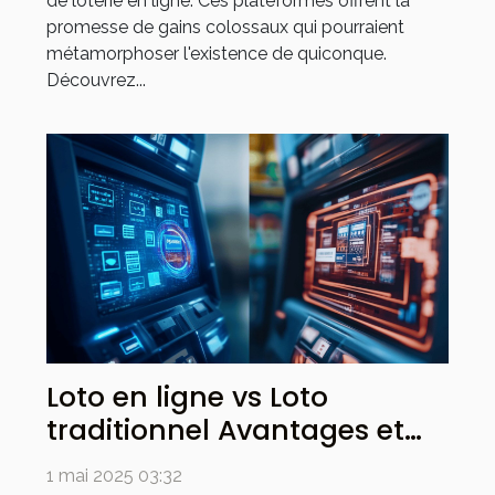
de loterie en ligne. Ces plateformes offrent la
promesse de gains colossaux qui pourraient
métamorphoser l'existence de quiconque.
Découvrez...
Loto en ligne vs Loto
traditionnel Avantages et
inconvénients de chaque
1 mai 2025 03:32