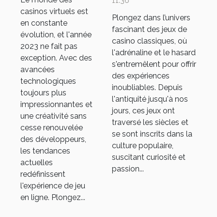
11:36
jeux de
casino
casinos virtuels est
casino
Plongez dans l’univers
classiques
en constante
fascinant des jeux de
virtuels en
évolution, et l'année
casino classiques, où
2023
2023 ne fait pas
l'adrénaline et le hasard
exception. Avec des
s'entremêlent pour offrir
avancées
des expériences
technologiques
inoubliables. Depuis
toujours plus
l'antiquité jusqu'à nos
impressionnantes et
jours, ces jeux ont
une créativité sans
traversé les siècles et
cesse renouvelée
se sont inscrits dans la
des développeurs,
culture populaire,
les tendances
suscitant curiosité et
actuelles
passion...
redéfinissent
l'expérience de jeu
en ligne. Plongez...