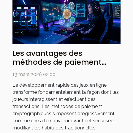
Les avantages des
méthodes de paiement
cryptographiques dans les
13 mars 2026 02:00
jeux en ligne
Le développement rapide des jeux en ligne
transforme fondamentalement la façon dont les
joueurs interagissent et effectuent des
transactions. Les méthodes de paiement
cryptographiques s’imposent progressivement
comme une alternative innovante et sécurisée,
modifiant les habitudes traditionnelles...