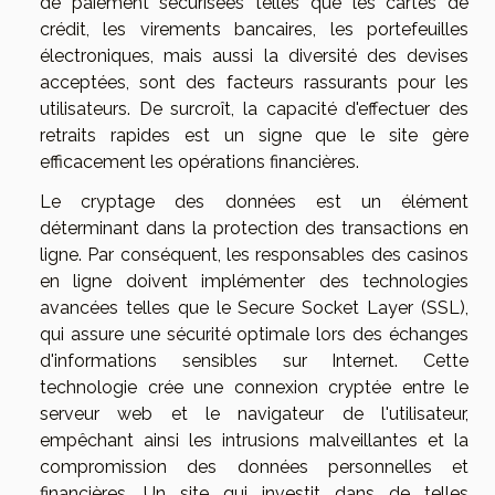
de paiement sécurisées telles que les cartes de
crédit, les virements bancaires, les portefeuilles
électroniques, mais aussi la diversité des devises
acceptées, sont des facteurs rassurants pour les
utilisateurs. De surcroît, la capacité d'effectuer des
retraits rapides est un signe que le site gère
efficacement les opérations financières.
Le cryptage des données est un élément
déterminant dans la protection des transactions en
ligne. Par conséquent, les responsables des casinos
en ligne doivent implémenter des technologies
avancées telles que le Secure Socket Layer (SSL),
qui assure une sécurité optimale lors des échanges
d'informations sensibles sur Internet. Cette
technologie crée une connexion cryptée entre le
serveur web et le navigateur de l'utilisateur,
empêchant ainsi les intrusions malveillantes et la
compromission des données personnelles et
financières. Un site qui investit dans de telles