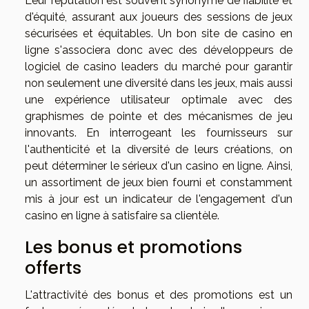
Leur réputation est souvent synonyme de fiabilité et
d'équité, assurant aux joueurs des sessions de jeux
sécurisées et équitables. Un bon site de casino en
ligne s'associera donc avec des développeurs de
logiciel de casino leaders du marché pour garantir
non seulement une diversité dans les jeux, mais aussi
une expérience utilisateur optimale avec des
graphismes de pointe et des mécanismes de jeu
innovants. En interrogeant les fournisseurs sur
l'authenticité et la diversité de leurs créations, on
peut déterminer le sérieux d'un casino en ligne. Ainsi,
un assortiment de jeux bien fourni et constamment
mis à jour est un indicateur de l'engagement d'un
casino en ligne à satisfaire sa clientèle.
Les bonus et promotions
offerts
L'attractivité des bonus et des promotions est un