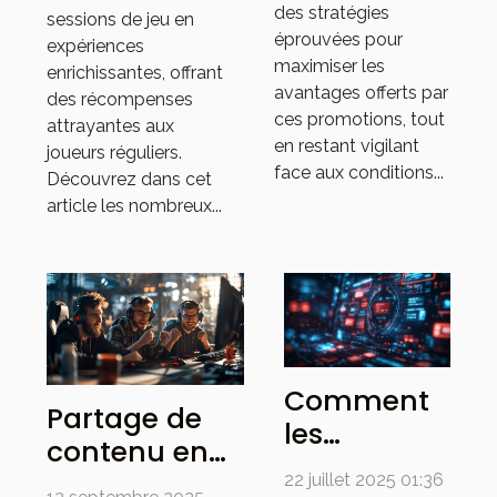
des stratégies
sessions de jeu en
éprouvées pour
expériences
maximiser les
enrichissantes, offrant
avantages offerts par
des récompenses
ces promotions, tout
attrayantes aux
en restant vigilant
joueurs réguliers.
face aux conditions...
Découvrez dans cet
article les nombreux...
Comment
Partage de
les
contenu en
méthodes
ligne :
22 juillet 2025 01:36