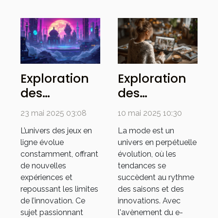
Exploration
Exploration
des
des
tendances
dernières
23 mai 2025 03:08
10 mai 2025 10:30
actuelles
tendances
L’univers des jeux en
La mode est un
dans les jeux
mode sur
ligne évolue
univers en perpétuelle
en ligne
une
constamment, offrant
évolution, où les
plateforme
de nouvelles
tendances se
de e-
expériences et
succèdent au rythme
repoussant les limites
des saisons et des
commerce
de l’innovation. Ce
innovations. Avec
populaire
sujet passionnant
l'avènement du e-