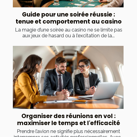
Guide pour une soirée réussie :
tenue et comportement au casino
La magie d’une soirée au casino ne se limite pas
aux jeux de hasard ou à l’excitation de la...
Organiser des réunions en vol :
maximiser le temps et l'efficacité
Prendre l’avion ne signifie plus nécessairement