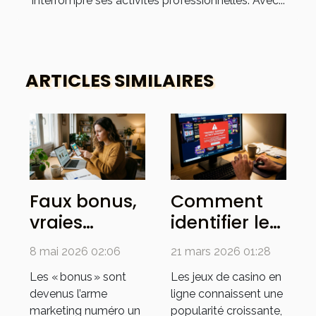
interrompre ses activités professionnelles. Avec...
ARTICLES SIMILAIRES
Faux bonus,
Comment
vraies
identifier les
déceptions :
signes d'une
8 mai 2026 02:06
21 mars 2026 01:28
comment
arnaque
Les « bonus » sont
Les jeux de casino en
repérer les
dans les jeux
devenus l’arme
ligne connaissent une
offres
de casino en
marketing numéro un
popularité croissante,