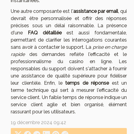
instantanées.
Une autre composante est l'
assistance par email
, qui
devrait être personnalisée et offrir des réponses
précises sous un délai raisonnable. La présence
d'une
FAQ détaillée
est aussi fondamentale,
permettant de clarifier les interrogations courantes
sans avoir à contacter le support. La
prise en charge
rapide
des demandes reflète l'efficacité et le
professionnalisme du casino en ligne. Les
responsables du support doivent s'attacher à fournir
une assistance de qualité supérieure pour fidéliser
leur clientèle. Enfin, le
temps de réponse
est un
terme technique qui sert à mesurer l'efficacité du
service client. Un faible temps de réponse indique un
service client agile et bien organisé, élément
rassurant pour les utilisateurs.
19 décembre 2024 09:42