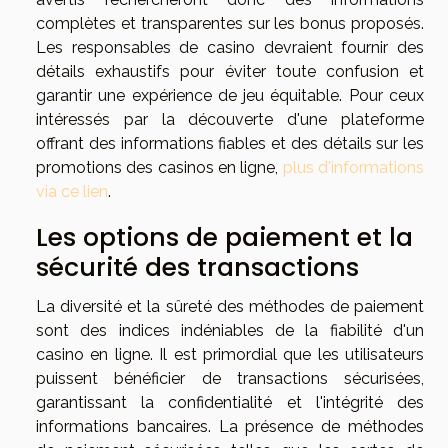
complètes et transparentes sur les bonus proposés.
Les responsables de casino devraient fournir des
détails exhaustifs pour éviter toute confusion et
garantir une expérience de jeu équitable. Pour ceux
intéressés par la découverte d'une plateforme
offrant des informations fiables et des détails sur les
promotions des casinos en ligne,
plus d'informations
via ce lien
.
Les options de paiement et la
sécurité des transactions
La diversité et la sûreté des méthodes de paiement
sont des indices indéniables de la fiabilité d'un
casino en ligne. Il est primordial que les utilisateurs
puissent bénéficier de transactions sécurisées,
garantissant la confidentialité et l'intégrité des
informations bancaires. La présence de méthodes