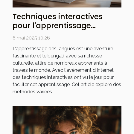
Techniques interactives
pour l'apprentissage
efficace du bengali sur
6 mai 2025 10:26
Internet
L'apprentissage des langues est une aventure
fascinante et le bengali, avec sa richesse
culturelle, attire de nombreux apprenants à
travers le monde. Avec l'avènement d'Internet,
des techniques interactives ont vu le jour pour
faciliter cet apprentissage. Cet article explore des
méthodes variées...