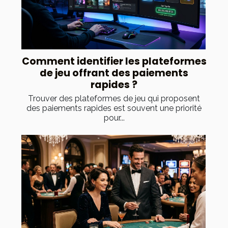
Comment identifier les plateformes
de jeu offrant des paiements
rapides ?
Trouver des plateformes de jeu qui proposent
des paiements rapides est souvent une priorité
pour...