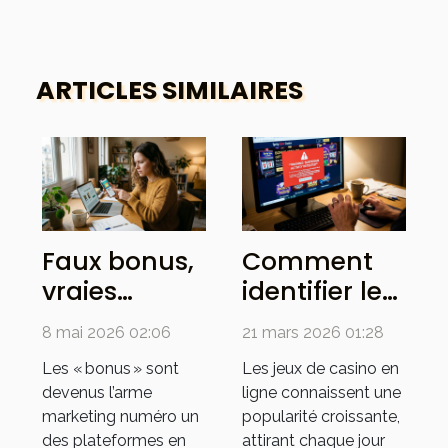
ARTICLES SIMILAIRES
Faux bonus,
Comment
vraies
identifier les
déceptions :
signes d'une
8 mai 2026 02:06
21 mars 2026 01:28
comment
arnaque
Les « bonus » sont
Les jeux de casino en
repérer les
dans les jeux
devenus l’arme
ligne connaissent une
offres
de casino en
marketing numéro un
popularité croissante,
trompeuses
ligne ?
des plateformes en
attirant chaque jour