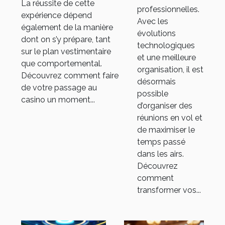
La réussite de cette
professionnelles.
expérience dépend
Avec les
également de la manière
évolutions
dont on s’y prépare, tant
technologiques
sur le plan vestimentaire
et une meilleure
que comportemental.
organisation, il est
Découvrez comment faire
désormais
de votre passage au
possible
casino un moment...
d’organiser des
réunions en vol et
de maximiser le
temps passé
dans les airs.
Découvrez
comment
transformer vos...