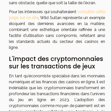
sans obstacle, quelle que soit la taille de l'écran.
Pour les intéressés qui souhaiteraient
consulter cette
page sur ce site
, Wild Sultan représente un exemple
éloquent des dernières avancées en la matière,
combinant une esthétique orientale raffinée à une
facilité d'utilisation sans compromis, reflétant ainsi
les standards actuels du secteur des casinos en
ligne.
L'impact des cryptomonnaies
sur les transactions de jeux
En tant qu'économiste spécialisé dans les monnaies
numériques et les finances des casinos en ligne, il est
indéniable que les cryptomonnaies transforment en
profondeur les transactions financières dans l'univers
du jeu en ligne en 2023. L'adoption des
cryptomonnaies comme moyen de paiement est en