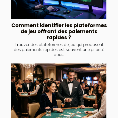
Comment identifier les plateformes
de jeu offrant des paiements
rapides ?
Trouver des plateformes de jeu qui proposent
des paiements rapides est souvent une priorité
pour...