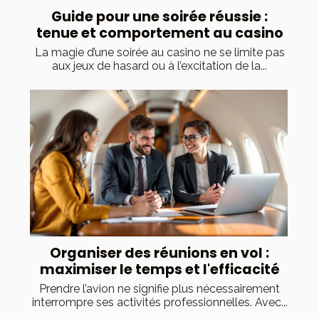
Guide pour une soirée réussie :
tenue et comportement au casino
La magie d’une soirée au casino ne se limite pas
aux jeux de hasard ou à l’excitation de la...
Organiser des réunions en vol :
maximiser le temps et l'efficacité
Prendre l’avion ne signifie plus nécessairement
interrompre ses activités professionnelles. Avec...