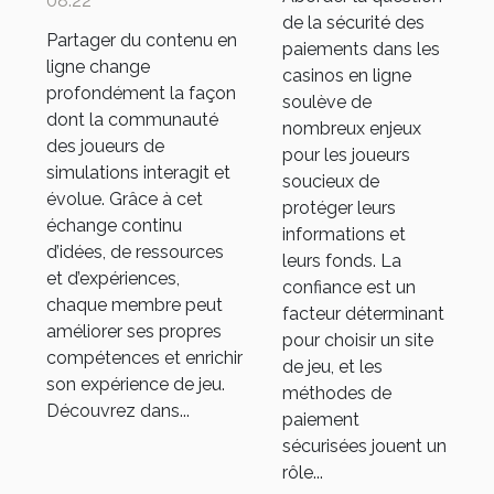
08:22
paiement
pour la
de la sécurité des
sécurisées
Partager du contenu en
paiements dans les
communauté
ligne change
renforcent
casinos en ligne
des joueurs
profondément la façon
la
soulève de
de
dont la communauté
nombreux enjeux
confiance
des joueurs de
simulations
pour les joueurs
dans les
simulations interagit et
soucieux de
évolue. Grâce à cet
casinos en
protéger leurs
échange continu
ligne ?
informations et
d’idées, de ressources
leurs fonds. La
et d’expériences,
confiance est un
chaque membre peut
facteur déterminant
améliorer ses propres
pour choisir un site
compétences et enrichir
de jeu, et les
son expérience de jeu.
méthodes de
Découvrez dans...
paiement
sécurisées jouent un
rôle...