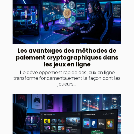
Les avantages des méthodes de
paiement cryptographiques dans
les jeux en ligne
Le développement rapide des jeux en ligne
transforme fondamentalement la façon dont les
joueurs...