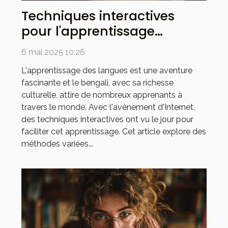
Techniques interactives
pour l'apprentissage
efficace du bengali sur
6 mai 2025 10:26
Internet
L'apprentissage des langues est une aventure
fascinante et le bengali, avec sa richesse
culturelle, attire de nombreux apprenants à
travers le monde. Avec l'avènement d'Internet,
des techniques interactives ont vu le jour pour
faciliter cet apprentissage. Cet article explore des
méthodes variées...