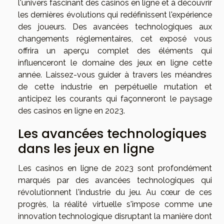
l'univers fascinant des casinos en ligne et à découvrir
les dernières évolutions qui redéfinissent l'expérience
des joueurs. Des avancées technologiques aux
changements réglementaires, cet exposé vous
offrira un aperçu complet des éléments qui
influenceront le domaine des jeux en ligne cette
année. Laissez-vous guider à travers les méandres
de cette industrie en perpétuelle mutation et
anticipez les courants qui façonneront le paysage
des casinos en ligne en 2023.
Les avancées technologiques
dans les jeux en ligne
Les casinos en ligne de 2023 sont profondément
marqués par des avancées technologiques qui
révolutionnent l'industrie du jeu. Au cœur de ces
progrès, la réalité virtuelle s'impose comme une
innovation technologique disruptant la manière dont