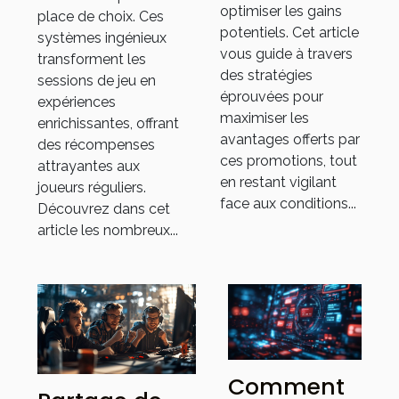
virtuels
optimiser les gains
place de choix. Ces
potentiels. Cet article
systèmes ingénieux
vous guide à travers
transforment les
des stratégies
sessions de jeu en
éprouvées pour
expériences
maximiser les
enrichissantes, offrant
avantages offerts par
des récompenses
ces promotions, tout
attrayantes aux
en restant vigilant
joueurs réguliers.
face aux conditions...
Découvrez dans cet
article les nombreux...
Comment