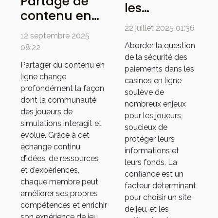
Partage de
les
contenu en
méthodes
ligne :
22 juillet 2025 01:36
de
12 septembre 2025
avantages
Aborder la question
08:22
paiement
pour la
de la sécurité des
sécurisées
Partager du contenu en
paiements dans les
communauté
ligne change
renforcent
casinos en ligne
des joueurs
profondément la façon
la
soulève de
de
dont la communauté
nombreux enjeux
confiance
des joueurs de
simulations
pour les joueurs
dans les
simulations interagit et
soucieux de
évolue. Grâce à cet
casinos en
protéger leurs
échange continu
ligne ?
informations et
d’idées, de ressources
leurs fonds. La
et d’expériences,
confiance est un
chaque membre peut
facteur déterminant
améliorer ses propres
pour choisir un site
compétences et enrichir
de jeu, et les
son expérience de jeu.