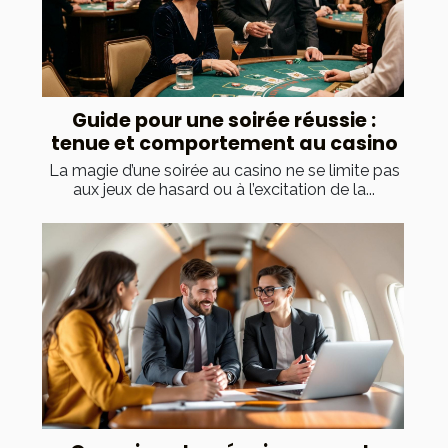
Guide pour une soirée réussie :
tenue et comportement au casino
La magie d’une soirée au casino ne se limite pas
aux jeux de hasard ou à l’excitation de la...