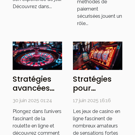
méthodes de
Découvrez dans...
paiement
sécurisées jouent un
rôle...
Stratégies
Stratégies
avancées
pour
pour
maximiser
30 juin 2025 01:24
17 juin 2025 16:16
maximiser
les gains
Plongez dans l’univers
Les jeux de casino en
vos gains à
dans les jeux
fascinant de la
ligne fascinent de
la roulette
de casino en
roulette en ligne et
nombreux amateurs
en ligne
ligne
découvrez comment
de sensations fortes