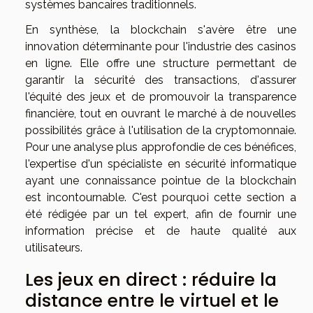
systèmes bancaires traditionnels.
En synthèse, la blockchain s'avère être une
innovation déterminante pour l'industrie des casinos
en ligne. Elle offre une structure permettant de
garantir la sécurité des transactions, d'assurer
l'équité des jeux et de promouvoir la transparence
financière, tout en ouvrant le marché à de nouvelles
possibilités grâce à l'utilisation de la cryptomonnaie.
Pour une analyse plus approfondie de ces bénéfices,
l'expertise d'un spécialiste en sécurité informatique
ayant une connaissance pointue de la blockchain
est incontournable. C'est pourquoi cette section a
été rédigée par un tel expert, afin de fournir une
information précise et de haute qualité aux
utilisateurs.
Les jeux en direct : réduire la
distance entre le virtuel et le