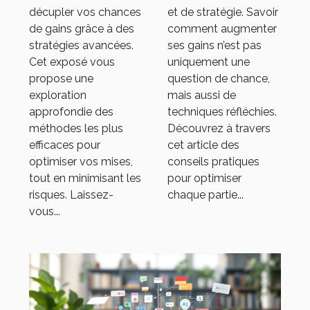
décupler vos chances
et de stratégie. Savoir
de gains grâce à des
comment augmenter
stratégies avancées.
ses gains n’est pas
Cet exposé vous
uniquement une
propose une
question de chance,
exploration
mais aussi de
approfondie des
techniques réfléchies.
méthodes les plus
Découvrez à travers
efficaces pour
cet article des
optimiser vos mises,
conseils pratiques
tout en minimisant les
pour optimiser
risques. Laissez-
chaque partie...
vous...