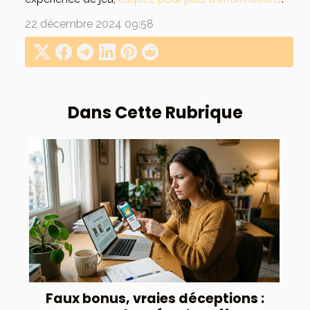
22 décembre 2024 09:58
Dans Cette Rubrique
Faux bonus, vraies déceptions :