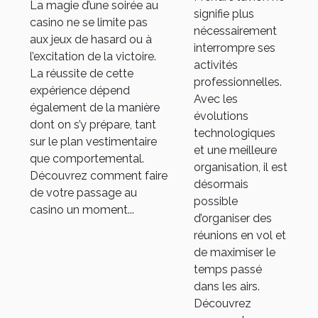
le temps
La magie d’une soirée au
comportement
signifie plus
casino ne se limite pas
et
au casino
nécessairement
aux jeux de hasard ou à
l'efficacité
interrompre ses
l’excitation de la victoire.
activités
La réussite de cette
professionnelles.
expérience dépend
Avec les
également de la manière
évolutions
dont on s’y prépare, tant
technologiques
sur le plan vestimentaire
et une meilleure
que comportemental.
organisation, il est
Découvrez comment faire
désormais
de votre passage au
possible
casino un moment...
d’organiser des
réunions en vol et
de maximiser le
temps passé
dans les airs.
Découvrez