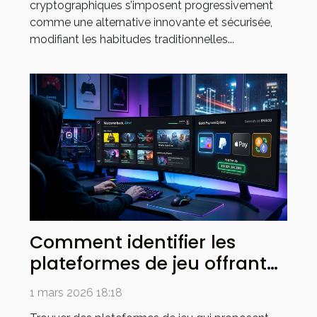
cryptographiques s’imposent progressivement
comme une alternative innovante et sécurisée,
modifiant les habitudes traditionnelles...
Comment identifier les
plateformes de jeu offrant
des paiements rapides ?
1 mars 2026 18:18