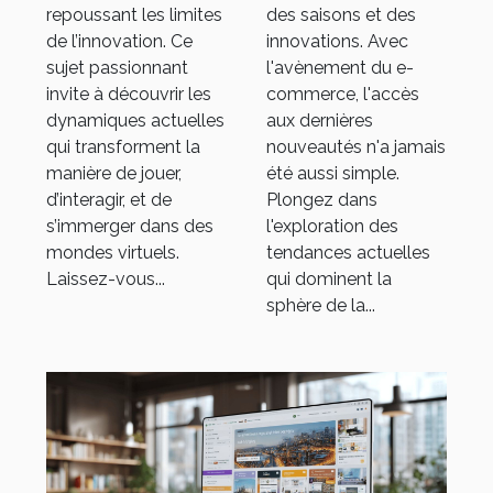
repoussant les limites
des saisons et des
commerce
de l’innovation. Ce
innovations. Avec
populaire
sujet passionnant
l'avènement du e-
invite à découvrir les
commerce, l'accès
dynamiques actuelles
aux dernières
qui transforment la
nouveautés n'a jamais
manière de jouer,
été aussi simple.
d’interagir, et de
Plongez dans
s’immerger dans des
l'exploration des
mondes virtuels.
tendances actuelles
Laissez-vous...
qui dominent la
sphère de la...