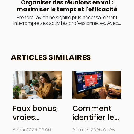
Organiser des réunions en vol :
maximiser le temps et l'efficacité
Prendre l’avion ne signifie plus nécessairement
interrompre ses activités professionnelles. Avec...
ARTICLES SIMILAIRES
Faux bonus,
Comment
vraies
identifier les
déceptions :
signes d'une
8 mai 2026 02:06
21 mars 2026 01:28