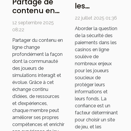
Partage de
les
contenu en
méthodes
ligne :
22 juillet 2025 01:36
de
12 septembre 2025
avantages
Aborder la question
08:22
paiement
pour la
de la sécurité des
sécurisées
Partager du contenu en
paiements dans les
communauté
ligne change
renforcent
casinos en ligne
des joueurs
profondément la façon
la
soulève de
de
dont la communauté
nombreux enjeux
confiance
des joueurs de
simulations
pour les joueurs
dans les
simulations interagit et
soucieux de
évolue. Grâce à cet
casinos en
protéger leurs
échange continu
ligne ?
informations et
d’idées, de ressources
leurs fonds. La
et d’expériences,
confiance est un
chaque membre peut
facteur déterminant
améliorer ses propres
pour choisir un site
compétences et enrichir
de jeu, et les