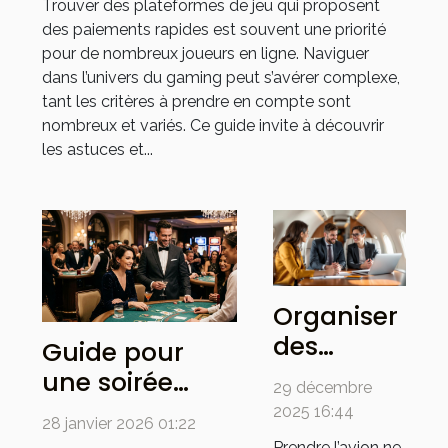
Trouver des plateformes de jeu qui proposent
des paiements rapides est souvent une priorité
pour de nombreux joueurs en ligne. Naviguer
dans l’univers du gaming peut s’avérer complexe,
tant les critères à prendre en compte sont
nombreux et variés. Ce guide invite à découvrir
les astuces et...
Organiser
des
Guide pour
réunions
une soirée
29 décembre
en vol :
réussie : tenue
2025 16:44
28 janvier 2026 01:22
maximiser
et
Prendre l’avion ne