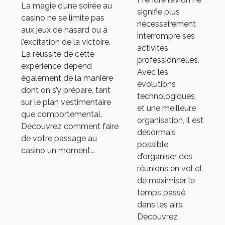
le temps
La magie d’une soirée au
comportement
signifie plus
casino ne se limite pas
et
au casino
nécessairement
aux jeux de hasard ou à
l'efficacité
interrompre ses
l’excitation de la victoire.
activités
La réussite de cette
professionnelles.
expérience dépend
Avec les
également de la manière
évolutions
dont on s’y prépare, tant
technologiques
sur le plan vestimentaire
et une meilleure
que comportemental.
organisation, il est
Découvrez comment faire
désormais
de votre passage au
possible
casino un moment...
d’organiser des
réunions en vol et
de maximiser le
temps passé
dans les airs.
Découvrez