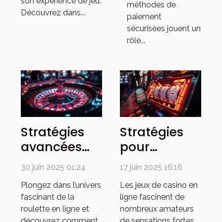
son expérience de jeu.
méthodes de
Découvrez dans...
paiement
sécurisées jouent un
rôle...
Stratégies
Stratégies
avancées
pour
pour
maximiser
30 juin 2025 01:24
17 juin 2025 16:16
maximiser
les gains
Plongez dans l’univers
Les jeux de casino en
vos gains à
dans les jeux
fascinant de la
ligne fascinent de
la roulette
de casino en
roulette en ligne et
nombreux amateurs
en ligne
ligne
découvrez comment
de sensations fortes