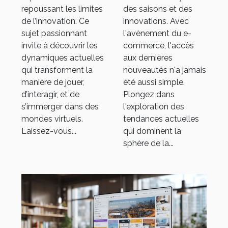
de e-
repoussant les limites
des saisons et des
commerce
de l’innovation. Ce
innovations. Avec
populaire
sujet passionnant
l'avènement du e-
invite à découvrir les
commerce, l'accès
dynamiques actuelles
aux dernières
qui transforment la
nouveautés n'a jamais
manière de jouer,
été aussi simple.
d’interagir, et de
Plongez dans
s’immerger dans des
l'exploration des
mondes virtuels.
tendances actuelles
Laissez-vous...
qui dominent la
sphère de la...