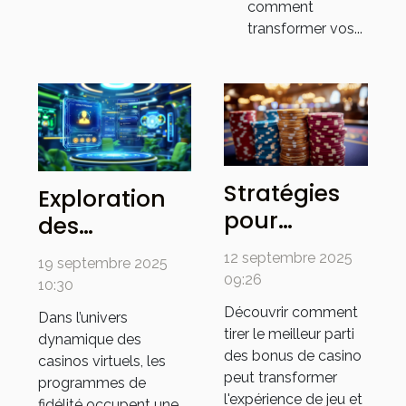
comment
transformer vos...
Stratégies
Exploration
pour
des
maximiser
avantages
12 septembre 2025
19 septembre 2025
les
des
09:26
10:30
avantages
programmes
Découvrir comment
Dans l’univers
des bonus
de fidélité
tirer le meilleur parti
dynamique des
de casino
dans les
des bonus de casino
casinos virtuels, les
peut transformer
casinos
programmes de
l'expérience de jeu et
fidélité occupent une