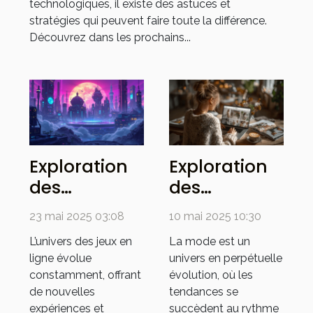
technologiques, il existe des astuces et
stratégies qui peuvent faire toute la différence.
Découvrez dans les prochains...
Exploration
Exploration
des
des
tendances
dernières
23 mai 2025 03:08
10 mai 2025 10:30
actuelles
tendances
L’univers des jeux en
La mode est un
dans les jeux
mode sur
ligne évolue
univers en perpétuelle
en ligne
une
constamment, offrant
évolution, où les
plateforme
de nouvelles
tendances se
expériences et
succèdent au rythme