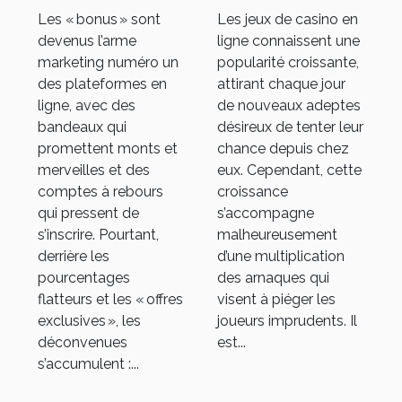
comment
arnaque
Les « bonus » sont
Les jeux de casino en
repérer les
dans les jeux
devenus l’arme
ligne connaissent une
offres
de casino en
marketing numéro un
popularité croissante,
trompeuses
ligne ?
des plateformes en
attirant chaque jour
ligne, avec des
de nouveaux adeptes
bandeaux qui
désireux de tenter leur
promettent monts et
chance depuis chez
merveilles et des
eux. Cependant, cette
comptes à rebours
croissance
qui pressent de
s’accompagne
s’inscrire. Pourtant,
malheureusement
derrière les
d’une multiplication
pourcentages
des arnaques qui
flatteurs et les « offres
visent à piéger les
exclusives », les
joueurs imprudents. Il
déconvenues
est...
s’accumulent :...