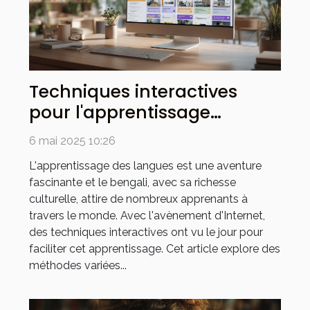
Techniques interactives
pour l'apprentissage
efficace du bengali sur
6 mai 2025 10:26
Internet
L'apprentissage des langues est une aventure
fascinante et le bengali, avec sa richesse
culturelle, attire de nombreux apprenants à
travers le monde. Avec l'avènement d'Internet,
des techniques interactives ont vu le jour pour
faciliter cet apprentissage. Cet article explore des
méthodes variées...