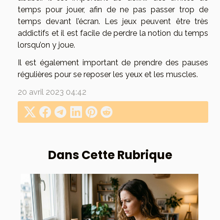
temps pour jouer, afin de ne pas passer trop de
temps devant l’écran. Les jeux peuvent être très
addictifs et il est facile de perdre la notion du temps
lorsqu’on y joue.
Il est également important de prendre des pauses
régulières pour se reposer les yeux et les muscles.
20 avril 2023 04:42
Dans Cette Rubrique