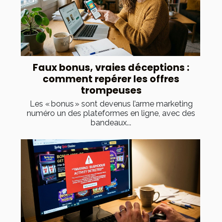
Faux bonus, vraies déceptions :
comment repérer les offres
trompeuses
Les « bonus » sont devenus l’arme marketing
numéro un des plateformes en ligne, avec des
bandeaux...