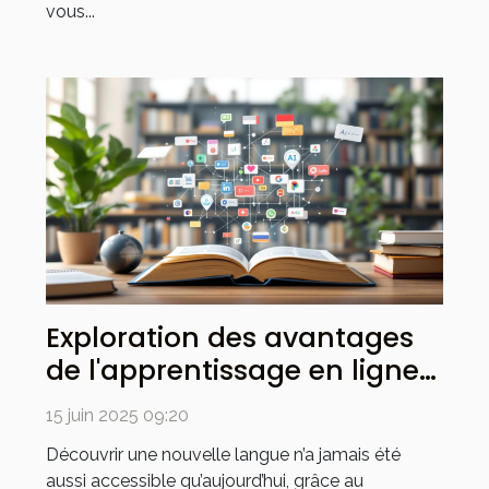
vous...
Exploration des avantages
de l'apprentissage en ligne
pour les langues étrangères
15 juin 2025 09:20
Découvrir une nouvelle langue n’a jamais été
aussi accessible qu’aujourd’hui, grâce au