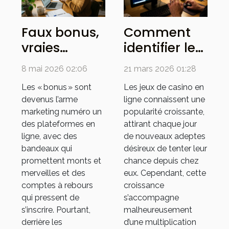
Faux bonus,
Comment
vraies
identifier les
déceptions :
signes d'une
8 mai 2026 02:06
21 mars 2026 01:28
comment
arnaque
Les « bonus » sont
Les jeux de casino en
repérer les
dans les jeux
devenus l’arme
ligne connaissent une
offres
de casino en
marketing numéro un
popularité croissante,
trompeuses
ligne ?
des plateformes en
attirant chaque jour
ligne, avec des
de nouveaux adeptes
bandeaux qui
désireux de tenter leur
promettent monts et
chance depuis chez
merveilles et des
eux. Cependant, cette
comptes à rebours
croissance
qui pressent de
s’accompagne
s’inscrire. Pourtant,
malheureusement
derrière les
d’une multiplication