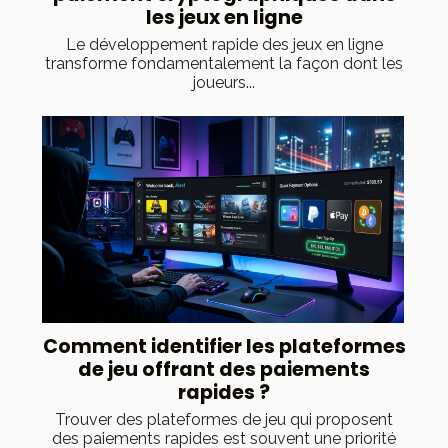
les jeux en ligne
Le développement rapide des jeux en ligne
transforme fondamentalement la façon dont les
joueurs...
Comment identifier les plateformes
de jeu offrant des paiements
rapides ?
Trouver des plateformes de jeu qui proposent
des paiements rapides est souvent une priorité