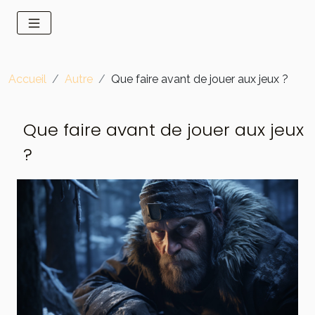
Accueil
Autre
Que faire avant de jouer aux jeux ?
Que faire avant de jouer aux jeux
?