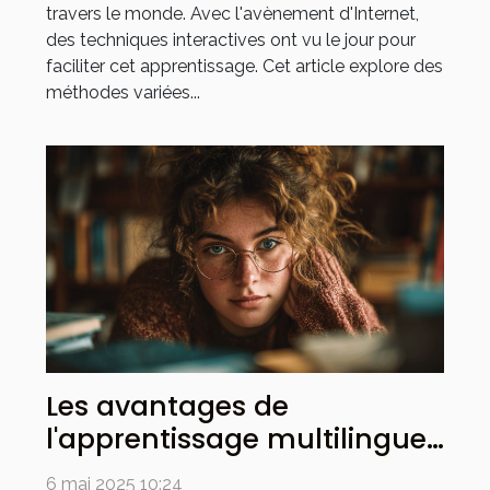
travers le monde. Avec l'avènement d'Internet,
des techniques interactives ont vu le jour pour
faciliter cet apprentissage. Cet article explore des
méthodes variées...
Les avantages de
l'apprentissage multilingue
pour le développement
6 mai 2025 10:24