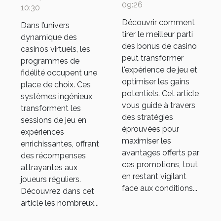
les
des
09:26
10:30
avantages
programmes
Découvrir comment
Dans l’univers
des bonus
de fidélité
tirer le meilleur parti
dynamique des
de casino
dans les
des bonus de casino
casinos virtuels, les
peut transformer
casinos
programmes de
l'expérience de jeu et
fidélité occupent une
virtuels
optimiser les gains
place de choix. Ces
potentiels. Cet article
systèmes ingénieux
vous guide à travers
transforment les
des stratégies
sessions de jeu en
éprouvées pour
expériences
maximiser les
enrichissantes, offrant
avantages offerts par
des récompenses
ces promotions, tout
attrayantes aux
en restant vigilant
joueurs réguliers.
face aux conditions...
Découvrez dans cet
article les nombreux...