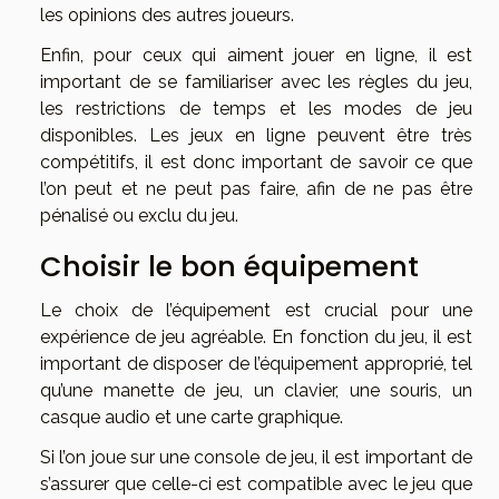
les opinions des autres joueurs.
Enfin, pour ceux qui aiment jouer en ligne, il est
important de se familiariser avec les règles du jeu,
les restrictions de temps et les modes de jeu
disponibles. Les jeux en ligne peuvent être très
compétitifs, il est donc important de savoir ce que
l’on peut et ne peut pas faire, afin de ne pas être
pénalisé ou exclu du jeu.
Choisir le bon équipement
Le choix de l’équipement est crucial pour une
expérience de jeu agréable. En fonction du jeu, il est
important de disposer de l’équipement approprié, tel
qu’une manette de jeu, un clavier, une souris, un
casque audio et une carte graphique.
Si l’on joue sur une console de jeu, il est important de
s’assurer que celle-ci est compatible avec le jeu que