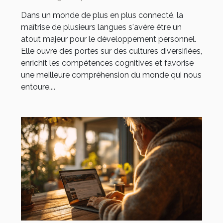
personnel
Dans un monde de plus en plus connecté, la
maîtrise de plusieurs langues s'avère être un
atout majeur pour le développement personnel.
Elle ouvre des portes sur des cultures diversifiées,
enrichit les compétences cognitives et favorise
une meilleure compréhension du monde qui nous
entoure....