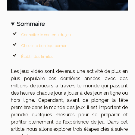
Sommaire
Connaître le contenu du jeu
Choisir le bon équipement
Établir des limites
Les jeux vidéo sont devenus une activité de plus en
plus populaire ces dernières années, avec des
millions de joueurs à travers le monde qui passent
des heures chaque jour à jouer à des jeux en ligne ou
hors ligne. Cependant, avant de plonger la tête
première dans le monde des jeux, il est important de
prendre quelques mesures pour se préparer et
profiter pleinement de l’expérience de jeu. Dans cet
article, nous allons explorer trois étapes clés à suivre