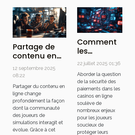
Comment
Partage de
les
contenu en
méthodes
ligne :
22 juillet 2025 01:36
de
12 septembre 2025
avantages
Aborder la question
08:22
paiement
pour la
de la sécurité des
sécurisées
Partager du contenu en
paiements dans les
communauté
ligne change
renforcent
casinos en ligne
des joueurs
profondément la façon
la
soulève de
de
dont la communauté
nombreux enjeux
confiance
des joueurs de
simulations
pour les joueurs
dans les
simulations interagit et
soucieux de
évolue. Grâce à cet
casinos en
protéger leurs