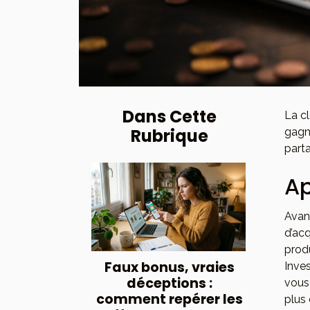
Dans Cette
La cl
Rubrique
gagn
part
Ap
Avan
d’ac
produ
Faux bonus, vraies
Inve
déceptions :
vous
comment repérer les
plus 