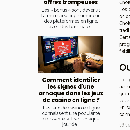
offres trompeuses
Choi
Les 
Les « bonus » sont devenus
l’arme marketing numéro un
en c
des plateformes en ligne,
Choi
avec des bandeaux...
trad
Cert
prog
fiabi
Ou
Comment identifier
De q
les signes d'une
acqu
arnaque dans les jeux
grat
de casino en ligne ?
vous
En s
Les jeux de casino en ligne
connaissent une popularité
conn
croissante, attirant chaque
jour de...
16 s