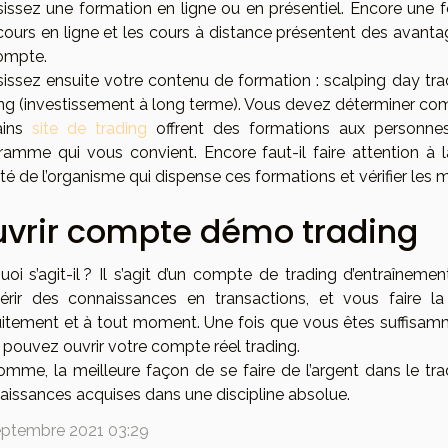
sissez une formation en ligne ou en présentiel. Encore une 
cours en ligne et les cours à distance présentent des avantag
ompte.
sissez ensuite votre contenu de formation : scalping day tr
ing (investissement à long terme). Vous devez déterminer co
ains
site de trading
offrent des formations aux personnes
ramme qui vous convient. Encore faut-il faire attention à 
lité de l’organisme qui dispense ces formations et vérifier les 
vrir compte démo trading
uoi s’agit-il ? Il s’agit d’un compte de trading d’entraîneme
érir des connaissances en transactions, et vous faire 
uitement et à tout moment. Une fois que vous êtes suffisam
 pouvez ouvrir votre compte réel trading.
omme, la meilleure façon de se faire de l’argent dans le trad
aissances acquises dans une discipline absolue.
eptembre 2021 03:29